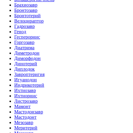
Брахиозавр
Бронтозавр
Бронтотерий
Велоцираптор
Гадрозавр
Генод
Гесперорнис
Горгозавр
Диатрима
Диметродон
Диморфодон
Динотерий
Диплодок
Завроптеригия
Игуанодон
Индрикотерий
Ихтиозавр
Ихтиорнис
Листрозавр
Мамонт
Мастодонзавр
Мастодонт
Мезозавр
Меритерий