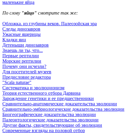
маленькие яйца
По слову
"яйцо"
смотрите так же:
Обложка. из глубины веков. Палеозойская эра
Следы динозавров
Ужасные ящерицы
Кладки яиц
Детеныши динозавров
Знаешь ли ты, что...
Первые рептилии
Морские рептилии
Почему они исчезли?
Для посетителей музеев
Предисловие редактора
"Scala naturae"
Систематика и эволюционизм
Теория естественного отбора Дарвина
Зарождение генетики и ее предшественники
Сравнительно-анатомические доказательства эволюции
Сравнительно-эмбриологические доказательства эволюции
Биогеографические доказательства эволюции
Палеонтологические доказательства эволюции
Другие факты, свидетельствующие об эволюции
Современные взгляды на половой отбор