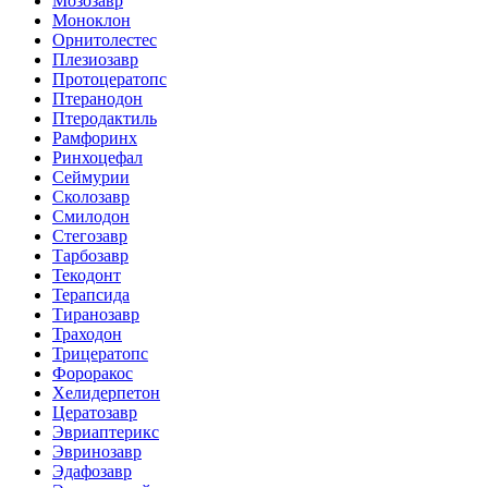
Мозозавр
Моноклон
Орнитолестес
Плезиозавр
Протоцератопс
Птеранодон
Птеродактиль
Рамфоринх
Ринхоцефал
Сеймурии
Сколозавр
Смилодон
Стегозавр
Тарбозавр
Текодонт
Терапсида
Тиранозавр
Траходон
Трицератопс
Фороракос
Хелидерпетон
Цератозавр
Эвриаптерикс
Эвринозавр
Эдафозавр