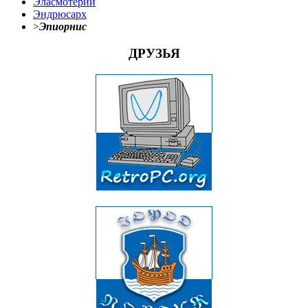
Эласмотерий
Эндрюсарх
>
Эпиорнис
ДРУЗЬЯ