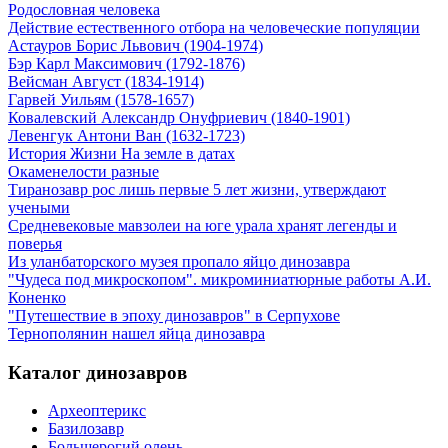
Родословная человека
Действие естественного отбора на человеческие популяции
Астауров Борис Львович (1904-1974)
Бэр Карл Максимович (1792-1876)
Вейсман Август (1834-1914)
Гарвей Уильям (1578-1657)
Ковалевский Александр Онуфриевич (1840-1901)
Левенгук Антони Ван (1632-1723)
История Жизни На земле в датах
Окаменелости разные
Тиранозавр рос лишь первые 5 лет жизни, утверждают
учеными
Средневековые мавзолеи на юге урала хранят легенды и
поверья
Из уланбаторского музея пропало яйцо динозавра
"Чудеса под микроскопом". микроминиатюрные работы А.И.
Коненко
"Путешествие в эпоху динозавров" в Серпухове
Тернополянин нашел яйца динозавра
Каталог динозавров
Археоптерикс
Базилозавр
Большерогий олень