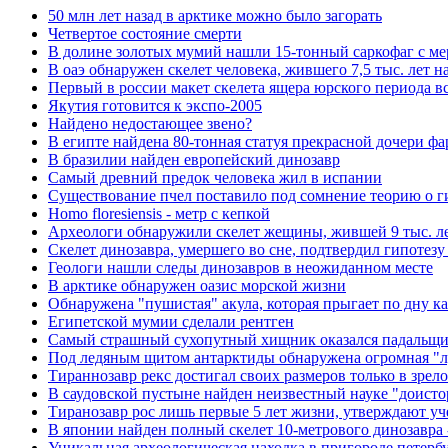
50 млн лет назад в арктике можно было загорать
Четвертое состояние смерти
В долине золотых мумий нашли 15-тонный саркофаг с м
В оаэ обнаружен скелет человека, жившего 7,5 тыс. лет н
Первый в россии макет скелета ящера юрского периода вс
Якутия готовится к экспо-2005
Найдено недостающее звено?
В египте найдена 80-тонная статуя прекрасной дочери фа
В бразилии найден европейский динозавр
Самый древний предок человека жил в испании
Существование пчел поставило под сомнение теорию о г
Homo floresiensis - метр с кепкой
Археологи обнаружили скелет жещины, жившей 9 тыс. ле
Скелет динозавра, умершего во сне, подтвердил гипотез
Геологи нашли следы динозавров в неожиданном месте
В арктике обнаружен оазис морской жизни
Обнаружена "пушистая" акула, которая прыгает по дну к
Египетской мумии сделали рентген
Самый страшный сухопутный хищник оказался падальщик
Под ледяным щитом антарктиды обнаружена огромная "л
Тираннозавр рекс достигал своих размеров только в зрело
В саудовской пустыне найден неизвестный науке "доист
Тиранозавр рос лишь первые 5 лет жизни, утверждают у
В японии найден полный скелет 10-метрового динозавра 
Уникальная археологическая находка в пригороде петерб