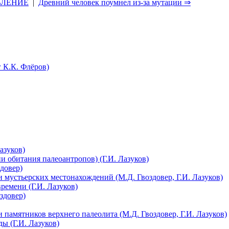
ВЛЕНИЕ
|
Древний человек поумнел из-за мутации ⇒
 К.К. Флёров)
азуков)
 обитания палеоантропов) (Г.И. Лазуков)
довер)
 мустьерских местонахождений (М.Д. Гвоздовер, Г.И. Лазуков)
ремени (Г.И. Лазуков)
здовер)
 памятников верхнего палеолита (М.Д. Гвоздовер, Г.И. Лазуков)
ы (Г.И. Лазуков)