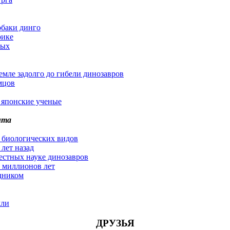
обаки динго
рике
ных
мле задолго до гибели динозавров
мцов
 японские ученые
нта
 биологических видов
лет назад
естных науке динозавров
0 миллионов лет
дником
мли
ДРУЗЬЯ