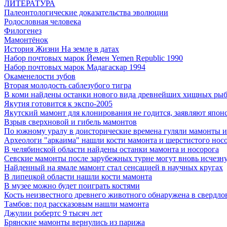
ЛИТЕРАТУРА
Палеонтологические доказательства эволюции
Родословная человека
Филогенез
Мамонтёнок
История Жизни На земле в датах
Набор почтовых марок Йемен Yemen Republic 1990
Набор почтовых марок Мадагаскар 1994
Окаменелости зубов
Вторая молодость саблезубого тигра
В коми найдены останки нового вида древнейших хищных ры
Якутия готовится к экспо-2005
Якутский мамонт для клонирования не годится, заявляют япон
Взрыв сверхновой и гибель мамонтов
По южному уралу в доисторические времена гуляли мамонты и
Археологи "аркаима" нашли кости мамонта и шерстистого нос
В челябинской области найдены останки мамонта и носорога
Севские мамонты после зарубежных турне могут вновь исчезну
Найденный на ямале мамонт стал сенсацией в научных кругах
В липецкой области нашли кости мамонта
В музее можно будет поиграть костями
Кость неизвестного древнего животного обнаружена в свердло
Тамбов: под рассказовым нашли мамонта
Джулии робертс 9 тысяч лет
Брянские мамонты вернулись из парижа