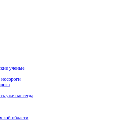
б
ские ученые
 носороги
орога
ть уже навсегда
вской области