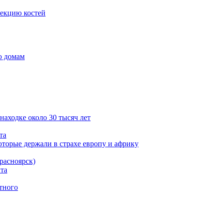
лекцию костей
о домам
находке около 30 тысяч лет
та
оторые держали в страхе европу и африку
расноярск)
та
тного