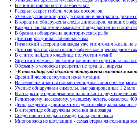
В японии нашли кости ламбеозавра
Раскрыт секрет гибели чёрных носорогов
Ученые установили, откуда пришли в австралию дикие с
В хорватии обнаружены следы динозавров, живших в аф
Каждый час на земле вымирает 3 вида растений и живот
В бразили обнаружена доисторическая рыба
Динозавров убила глобальная зима
Гигантский астероид однажды уже уничтожил жизнь на зе
Динозавров погубило катастрофическое преобладание са
В египте найдено кладбище полусотни мумий
Якутский мамонт для клонирования не годится, заявляют
Обезьяну в человека превратил не труд, а ...вирусы
>
В новосибирской области обнаружены останки мамо
Древний человек поумнел из-за мутации
На земле начинается новый период массового вымирания
Ученые обнаружили символы, выгравированные 1.2 млн. 
В антарктиде одновременно нашли кости двух еще не изв
Реликтовому насекомому, умевшему летать, оказалось 40
День рождения дарвина хотят сделать официальным праз
В антарктиде обнаружены останки динозавра
Среди наших предков неандертальцев не было
Многоножка из шотландии - самая старая жительница зе