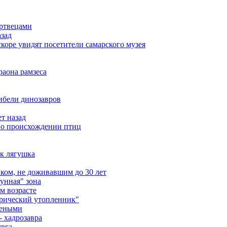
ертвецами
азад
коре увидят посетители самарского музея
раона рамзеса
ибели динозавров
т назад
у о происхождении птиц
ак лягушка
ом, не доживавшим до 30 лет
унная" зона
м возрасте
орический утопленник"
чеными
- хадрозавра
урга