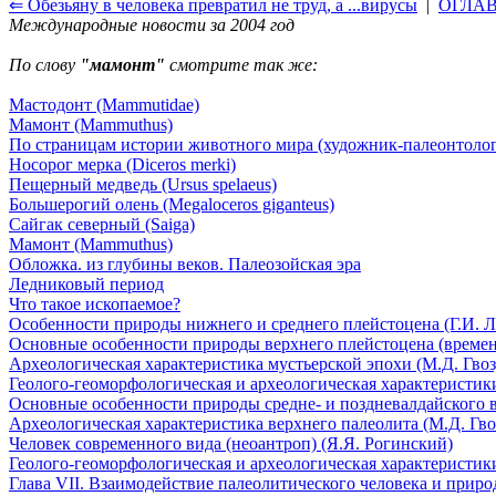
⇐ Обезьяну в человека превратил не труд, а ...вирусы
|
ОГЛА
Международные новости за 2004 год
По слову
"мамонт"
смотрите так же:
Мастодонт (Mammutidae)
Мамонт (Mammuthus)
По страницам истории животного мира (художник-палеонтолог
Носорог мерка (Diceros merki)
Пещерный медведь (Ursus spelaeus)
Большерогий олень (Megaloceros giganteus)
Сайгак северный (Saiga)
Мамонт (Mammuthus)
Обложка. из глубины веков. Палеозойская эра
Ледниковый период
Что такое ископаемое?
Особенности природы нижнего и среднего плейстоцена (Г.И. Л
Основные особенности природы верхнего плейстоцена (времени
Археологическая характеристика мустьерской эпохи (М.Д. Гвоз
Геолого-геоморфологическая и археологическая характеристики
Основные особенности природы средне- и поздневалдайского в
Археологическая характеристика верхнего палеолита (М.Д. Гво
Человек современного вида (неоантроп) (Я.Я. Рогинский)
Геолого-геоморфологическая и археологическая характеристики
Глава VII. Взаимодействие палеолитического человека и природ