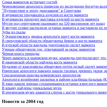
Семья мамонтов встречает гостей
Череповецкие археологи привезли из экспедиции богатую кол
"Путешествие в эпоху динозавров" в Серпухове
В мурманске продавались изделия из кости мамонта
В мурманске проходит выставка изделий из кости мамонта
Мусор под cерпуховом сваливают на 320 миллионов лет назад
В якутии селяне распилили останки мамонта и растащили их п
Зубы из скалы
У букингемского дворца археологи ищут кости мамонта
В свердловской области обнаружены бивни и кости мамонта
В курской области вандалы уничтожили скелет мамонта
Ученые обнаружили ген, отвечавший за окрас мамонтов
Черная книга природы
Череп мамонта в ишимском музее. краеведы предполагают, что 
В ивановской области найдена кость мамонта
Недалеко от красноярска обнаружен почти целый скелет мамон
Ровенские археологи наконец нашли грозных древних укров, к
Сенсационная находка кемеровских археологов
Археологи возобновят раскопки в районе кладбища бадалык (К
В хмао нашли хорошо сохранившиеся останки взрослого мамон
В крыму найдены уникальные мухи
В пензенском музее хранится слепок с кости уникального живо
Новости за 2004 год