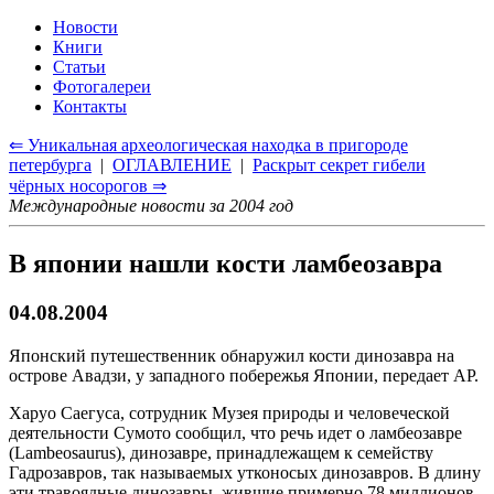
Новости
Книги
Статьи
Фотогалереи
Контакты
⇐ Уникальная археологическая находка в пригороде
петербурга
|
ОГЛАВЛЕНИЕ
|
Раскрыт секрет гибели
чёрных носорогов ⇒
Международные новости за 2004 год
В японии нашли кости ламбеозавра
04.08.2004
Японский путешественник обнаружил кости динозавра на
острове Авадзи, у западного побережья Японии, передает AP.
Харуо Саегуса, сотрудник Музея природы и человеческой
деятельности Сумото сообщил, что речь идет о ламбеозавре
(Lambeosaurus), динозавре, принадлежащем к семейству
Гадрозавров, так называемых утконосых динозавров. В длину
эти травоядные динозавры, жившие примерно 78 миллионов