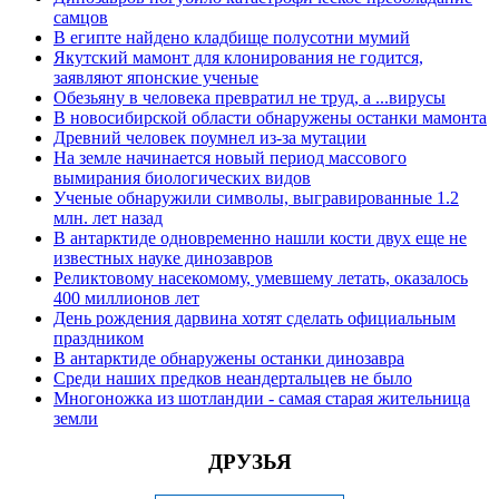
самцов
В египте найдено кладбище полусотни мумий
Якутский мамонт для клонирования не годится,
заявляют японские ученые
Обезьяну в человека превратил не труд, а ...вирусы
В новосибирской области обнаружены останки мамонта
Древний человек поумнел из-за мутации
На земле начинается новый период массового
вымирания биологических видов
Ученые обнаружили символы, выгравированные 1.2
млн. лет назад
В антарктиде одновременно нашли кости двух еще не
известных науке динозавров
Реликтовому насекомому, умевшему летать, оказалось
400 миллионов лет
День рождения дарвина хотят сделать официальным
праздником
В антарктиде обнаружены останки динозавра
Среди наших предков неандертальцев не было
Многоножка из шотландии - самая старая жительница
земли
ДРУЗЬЯ