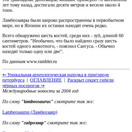
лет тому назад, достигали десяти метров и весили около 4
тонн.
Ламбеозавры были широко распространены в первобытном
мире, но в Японии их останки находят очень редко.
Всего обнаружено шесть костей, среди них - зуб, длиной 60
сантиметров. "Необычно, что было найдено сразу шесть
костей одного животного, - пояснил Саегуса. - Обычно
находят только одну или две".
По данным
www.rambler.ru
⇐ Уникальная археологическая находка в пригороде
петербурга
|
ОГЛАВЛЕНИЕ
|
Раскрыт секрет гибели
чёрных носорогов ⇒
Международные новости за 2004 год
По слову
"lambeosaurus"
смотрите так же:
Lambeosaurus (Ламбеозавр)
По слову
"гадрозавр"
смотрите так же: