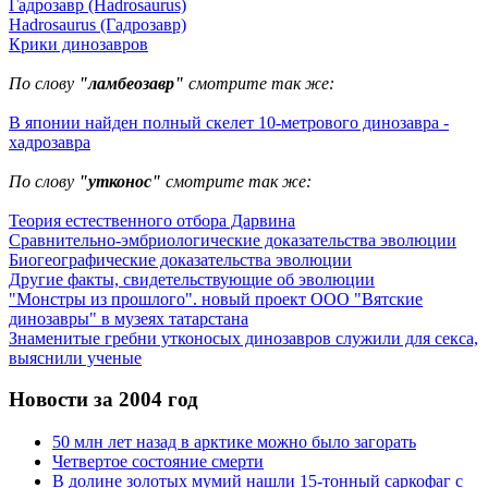
Гадрозавр (Hadrosaurus)
Hadrosaurus (Гадрозавр)
Крики динозавров
По слову
"ламбеозавр"
смотрите так же:
В японии найден полный скелет 10-метрового динозавра -
хадрозавра
По слову
"утконос"
смотрите так же:
Теория естественного отбора Дарвина
Сравнительно-эмбриологические доказательства эволюции
Биогеографические доказательства эволюции
Другие факты, свидетельствующие об эволюции
"Монстры из прошлого". новый проект ООО "Вятские
динозавры" в музеях татарстана
Знаменитые гребни утконосых динозавров служили для секса,
выяснили ученые
Новости за 2004 год
50 млн лет назад в арктике можно было загорать
Четвертое состояние смерти
В долине золотых мумий нашли 15-тонный саркофаг с