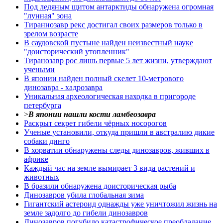
Под ледяным щитом антарктиды обнаружена огромная
"лунная" зона
Тираннозавр рекс достигал своих размеров только в
зрелом возрасте
В саудовской пустыне найден неизвестный науке
"доисторический утопленник"
Тиранозавр рос лишь первые 5 лет жизни, утверждают
учеными
В японии найден полный скелет 10-метрового
динозавра - хадрозавра
Уникальная археологическая находка в пригороде
петербурга
>
В японии нашли кости ламбеозавра
Раскрыт секрет гибели чёрных носорогов
Ученые установили, откуда пришли в австралию дикие
собаки динго
В хорватии обнаружены следы динозавров, живших в
африке
Каждый час на земле вымирает 3 вида растений и
животных
В бразили обнаружена доисторическая рыба
Динозавров убила глобальная зима
Гигантский астероид однажды уже уничтожил жизнь на
земле задолго до гибели динозавров
Динозавров погубило катастрофическое преобладание