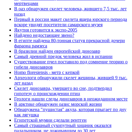
мертвецами
В оаэ обнаружен скелет человека, жившего 7,5 тыс. лет
назад
Первый в россии макет скелета ящера юрского периода
вскоре увидят посетители самарского музея
Якутия готовится к экспо-2005
Найдено недостающее звено?
В египте найдена 80-тонная статуя прекрасной дочери
фараона рамзеса
В бразилии найден европейский динозавр
Самый древний предок человека жил в испании
Существование пчел поставило под сомнение теорию о
гибели динозавров
Homo floresiensis - метр с кепкой
Археологи обнаружили скелет жещины, жившей 9 тыс.
лет назад
Скелет динозавра, умершего во сне, подтвердил
гипотезу о происхождении птиц
Геологи нашли следы динозавров в неожиданном месте
В арктике обнаружен оазис морской жизни
Обнаружена "пушистая" акула, которая прыгает по дну
как лягушка
Египетской мумии сделали рентген
Самый страшный сухопутный хищник оказался
падальщиком, не доживавшим до 30 лет