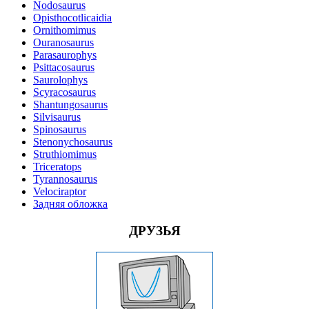
Nodosaurus
Opisthocotlicaidia
Ornithomimus
Ouranosaurus
Parasaurophys
Psittacosaurus
Saurolophys
Scyracosaurus
Shantungosaurus
Silvisaurus
Spinosaurus
Stenonychosaurus
Struthiomimus
Triceratops
Tyrannosaurus
Velociraptor
Задняя обложка
ДРУЗЬЯ