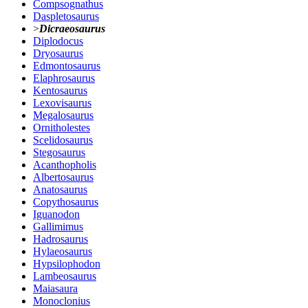
Compsognathus
Daspletosaurus
>
Dicraeosaurus
Diplodocus
Dryosaurus
Edmontosaurus
Elaphrosaurus
Kentosaurus
Lexovisaurus
Megalosaurus
Ornitholestes
Scelidosaurus
Stegosaurus
Acanthopholis
Albertosaurus
Anatosaurus
Copythosaurus
Iguanodon
Gallimimus
Hadrosaurus
Hylaeosaurus
Hypsilophodon
Lambeosaurus
Maiasaura
Monoclonius