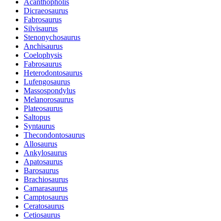
Acanthopholis
Dicraeosaurus
Fabrosaurus
Silvisaurus
Stenonychosaurus
Anchisaurus
Coelophysis
Fabrosaurus
Heterodontosaurus
Lufengosaurus
Massospondylus
Melanorosaurus
Plateosaurus
Saltopus
Syntaurus
Thecondontosaurus
Allosaurus
Ankylosaurus
Apatosaurus
Barosaurus
Brachiosaurus
Camarasaurus
Camptosaurus
Ceratosaurus
Cetiosaurus