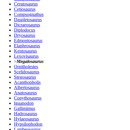
Ceratosaurus
Cetiosaurus
Compsognathus
Daspletosaurus
Dicraeosaurus
Diplodocus
Dryosaurus
Edmontosaurus
Elaphrosaurus
Kentosaurus
Lexovisaurus
>
Megalosaurus
Ornitholestes
Scelidosaurus
Stegosaurus
Acanthopholis
Albertosaurus
Anatosaurus
Copythosaurus
Iguanodon
Gallimimus
Hadrosaurus
Hylaeosaurus
Hypsilophodon
Lambeosaurus