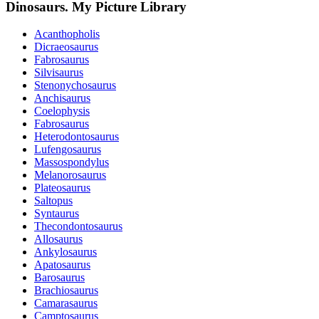
Dinosaurs. My Picture Library
Acanthopholis
Dicraeosaurus
Fabrosaurus
Silvisaurus
Stenonychosaurus
Anchisaurus
Coelophysis
Fabrosaurus
Heterodontosaurus
Lufengosaurus
Massospondylus
Melanorosaurus
Plateosaurus
Saltopus
Syntaurus
Thecondontosaurus
Allosaurus
Ankylosaurus
Apatosaurus
Barosaurus
Brachiosaurus
Camarasaurus
Camptosaurus