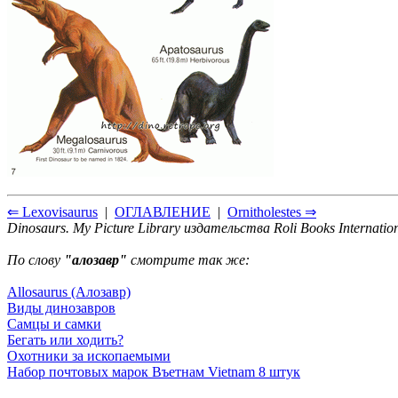
⇐ Lexovisaurus
|
ОГЛАВЛЕНИЕ
|
Ornitholestes ⇒
Dinosaurs. My Picture Library издательства Roli Books Internatio
По слову
"алозавр"
смотрите так же:
Allosaurus (Алозавр)
Виды динозавров
Самцы и самки
Бегать или ходить?
Охотники за ископаемыми
Набор почтовых марок Въетнам Vietnam 8 штук