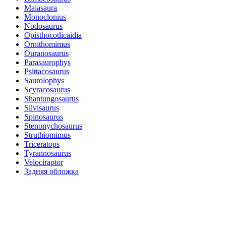
Maiasaura
Monoclonius
Nodosaurus
Opisthocotlicaidia
Ornithomimus
Ouranosaurus
Parasaurophys
Psittacosaurus
Saurolophys
Scyracosaurus
Shantungosaurus
Silvisaurus
Spinosaurus
Stenonychosaurus
Struthiomimus
Triceratops
Tyrannosaurus
Velociraptor
Задняя обложка