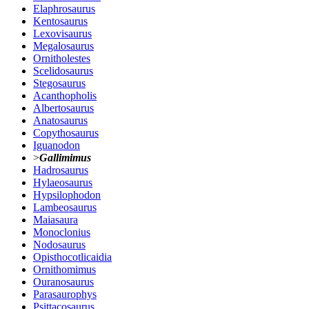
Elaphrosaurus
Kentosaurus
Lexovisaurus
Megalosaurus
Ornitholestes
Scelidosaurus
Stegosaurus
Acanthopholis
Albertosaurus
Anatosaurus
Copythosaurus
Iguanodon
>
Gallimimus
Hadrosaurus
Hylaeosaurus
Hypsilophodon
Lambeosaurus
Maiasaura
Monoclonius
Nodosaurus
Opisthocotlicaidia
Ornithomimus
Ouranosaurus
Parasaurophys
Psittacosaurus