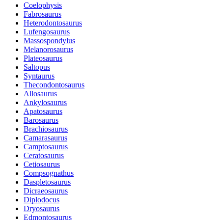
Coelophysis
Fabrosaurus
Heterodontosaurus
Lufengosaurus
Massospondylus
Melanorosaurus
Plateosaurus
Saltopus
Syntaurus
Thecondontosaurus
Allosaurus
Ankylosaurus
Apatosaurus
Barosaurus
Brachiosaurus
Camarasaurus
Camptosaurus
Ceratosaurus
Cetiosaurus
Compsognathus
Daspletosaurus
Dicraeosaurus
Diplodocus
Dryosaurus
Edmontosaurus