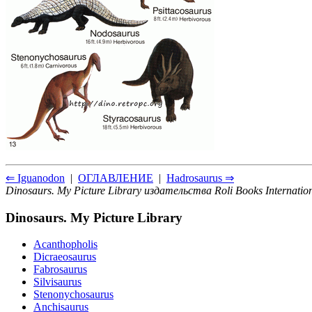
⇐ Iguanodon
|
ОГЛАВЛЕНИЕ
|
Hadrosaurus ⇒
Dinosaurs. My Picture Library издательства Roli Books Internatio
Dinosaurs. My Picture Library
Acanthopholis
Dicraeosaurus
Fabrosaurus
Silvisaurus
Stenonychosaurus
Anchisaurus