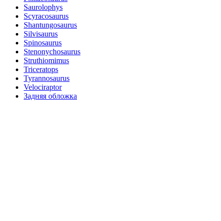
Saurolophys
Scyracosaurus
Shantungosaurus
Silvisaurus
Spinosaurus
Stenonychosaurus
Struthiomimus
Triceratops
Tyrannosaurus
Velociraptor
Задняя обложка