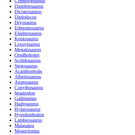
Compsognathus
Daspletosaurus
Dicraeosaurus
Diplodocus
Dryosaurus
Edmontosaurus
Elaphrosaurus
Kentosaurus
Lexovisaurus
Megalosaurus
Ornitholestes
Scelidosaurus
Stegosaurus
Acanthopholis
Albertosaurus
Anatosaurus
Copythosaurus
Iguanodon
Gallimimus
Hadrosaurus
Hylaeosaurus
Hypsilophodon
Lambeosaurus
Maiasaura
Monoclonius