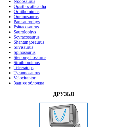
Nodosaurus
Opisthocotlicaidia
Ornithomimus
Ouranosaurus
Parasaurophys
Psittacosaurus
Saurolophys
Scyracosaurus
Shantungosaurus
Silvisaurus
Spinosaurus
Stenonychosaurus
Struthiomimus
Triceratops
Tyrannosaurus
Velociraptor
Задняя обложка
ДРУЗЬЯ