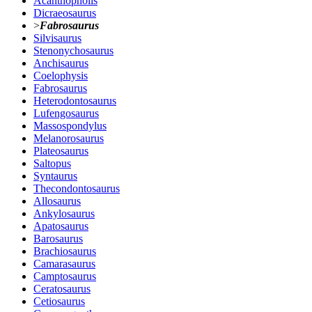
Acanthopholis
Dicraeosaurus
>
Fabrosaurus
Silvisaurus
Stenonychosaurus
Anchisaurus
Coelophysis
Fabrosaurus
Heterodontosaurus
Lufengosaurus
Massospondylus
Melanorosaurus
Plateosaurus
Saltopus
Syntaurus
Thecondontosaurus
Allosaurus
Ankylosaurus
Apatosaurus
Barosaurus
Brachiosaurus
Camarasaurus
Camptosaurus
Ceratosaurus
Cetiosaurus