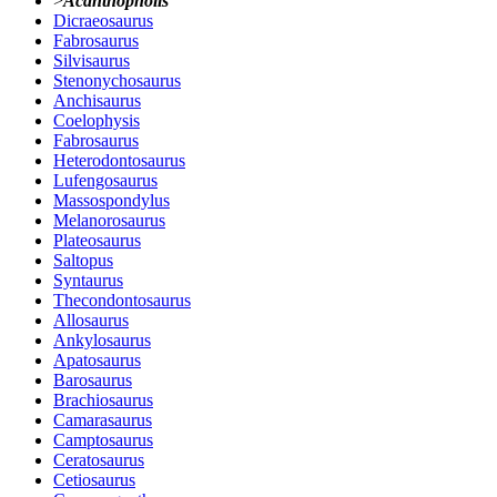
>
Acanthopholis
Dicraeosaurus
Fabrosaurus
Silvisaurus
Stenonychosaurus
Anchisaurus
Coelophysis
Fabrosaurus
Heterodontosaurus
Lufengosaurus
Massospondylus
Melanorosaurus
Plateosaurus
Saltopus
Syntaurus
Thecondontosaurus
Allosaurus
Ankylosaurus
Apatosaurus
Barosaurus
Brachiosaurus
Camarasaurus
Camptosaurus
Ceratosaurus
Cetiosaurus