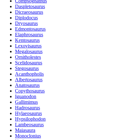
Compsognathus
Daspletosaurus
Dicraeosaurus
Diplodocus
Dryosaurus
Edmontosaurus
Elaphrosaurus
Kentosaurus
Lexovisaurus
Megalosaurus
Ornitholestes
Scelidosaurus
Stegosaurus
Acanthopholis
Albertosaurus
Anatosaurus
Copythosaurus
Iguanodon
Gallimimus
Hadrosaurus
Hylaeosaurus
Hypsilophodon
Lambeosaurus
Maiasaura
Monoclonius