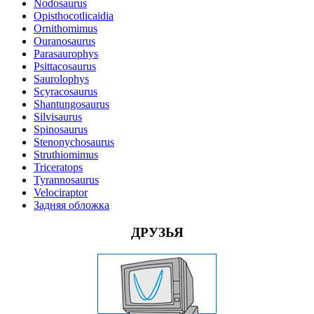
Nodosaurus
Opisthocotlicaidia
Ornithomimus
Ouranosaurus
Parasaurophys
Psittacosaurus
Saurolophys
Scyracosaurus
Shantungosaurus
Silvisaurus
Spinosaurus
Stenonychosaurus
Struthiomimus
Triceratops
Tyrannosaurus
Velociraptor
Задняя обложка
ДРУЗЬЯ