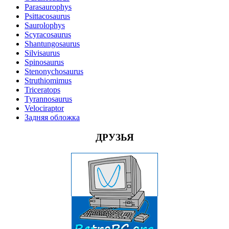
Parasaurophys
Psittacosaurus
Saurolophys
Scyracosaurus
Shantungosaurus
Silvisaurus
Spinosaurus
Stenonychosaurus
Struthiomimus
Triceratops
Tyrannosaurus
Velociraptor
Задняя обложка
ДРУЗЬЯ