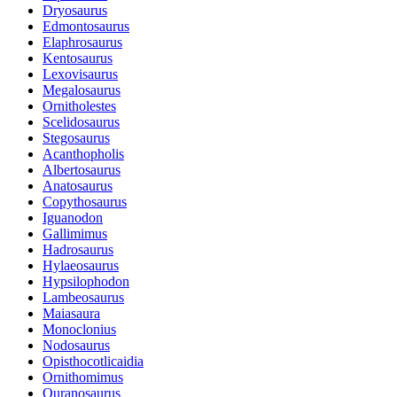
Dryosaurus
Edmontosaurus
Elaphrosaurus
Kentosaurus
Lexovisaurus
Megalosaurus
Ornitholestes
Scelidosaurus
Stegosaurus
Acanthopholis
Albertosaurus
Anatosaurus
Copythosaurus
Iguanodon
Gallimimus
Hadrosaurus
Hylaeosaurus
Hypsilophodon
Lambeosaurus
Maiasaura
Monoclonius
Nodosaurus
Opisthocotlicaidia
Ornithomimus
Ouranosaurus