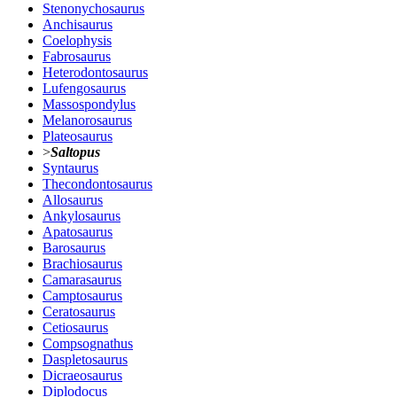
Stenonychosaurus
Anchisaurus
Coelophysis
Fabrosaurus
Heterodontosaurus
Lufengosaurus
Massospondylus
Melanorosaurus
Plateosaurus
>
Saltopus
Syntaurus
Thecondontosaurus
Allosaurus
Ankylosaurus
Apatosaurus
Barosaurus
Brachiosaurus
Camarasaurus
Camptosaurus
Ceratosaurus
Cetiosaurus
Compsognathus
Daspletosaurus
Dicraeosaurus
Diplodocus