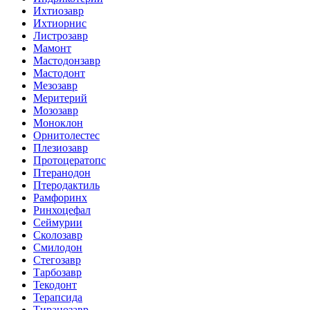
Ихтиозавр
Ихтиорнис
Листрозавр
Мамонт
Мастодонзавр
Мастодонт
Мезозавр
Меритерий
Мозозавр
Моноклон
Орнитолестес
Плезиозавр
Протоцератопс
Птеранодон
Птеродактиль
Рамфоринх
Ринхоцефал
Сеймурии
Сколозавр
Смилодон
Стегозавр
Тарбозавр
Текодонт
Терапсида
Тиранозавр