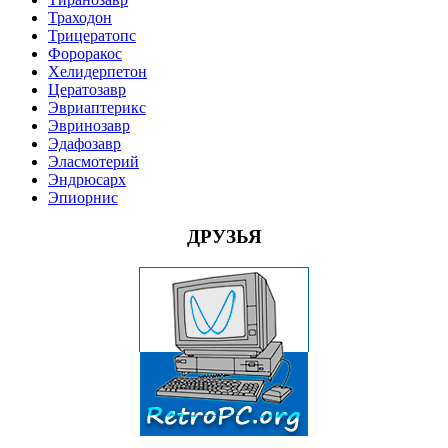
Траходон
Трицератопс
Фороракос
Хелидерпетон
Цератозавр
Эвриаптерикс
Эвринозавр
Эдафозавр
Эласмотерий
Эндрюсарх
Эпиорнис
ДРУЗЬЯ