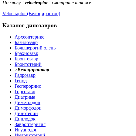
По слову
"velociraptor"
смотрите так же:
Velociraptor (Велоцираптор)
Каталог динозавров
Археоптерикс
Базилозавр
Большерогий олень
Брахиозавр
Бронтозавр
Бронтотерий
>
Велоцираптор
Гадрозавр
Генод
Гесперорнис
Горгозавр
Диатрима
Диметродон
Диморфодон
Динотерий
Диплодок
Завроптеригия
Игуанодон
Индрикотерий