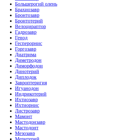
Большерогий олень
Брахиозавр
Бронтозавр
Бронтотерий
Велоцираптор
Гадрозавр
Генод
Гесперорнис
Горгозавр
Диатрима
Диметродон
Диморфодон
Динотерий
Диплодок
Завроптеригия
Игуанодон
Индрикотерий
Ихтиозавр
Ихтиорнис
Листрозавр
Мамонт
Мастодонзавр
Мастодонт
Мезозавр
Меритерий