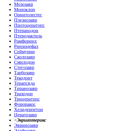
Мозозавр
Моноклон
Орнитолестес
Плезиозавр
Протоцератопс
Птеранодон
Птеродактиль
Рамфоринх
Ринхоцефал
Сеймурии
Сколозавр
Смилодон
Стегозавр
Тарбозавр
Текодонт
Терапсида
Тиранозавр
Траходон
Трицератопс
Фороракос
Хелидерпетон
Цератозавр
>
Эвриаптерикс
Эвринозавр
Эдафозавр