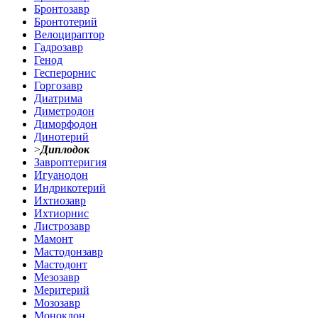
Бронтозавр
Бронтотерий
Велоцираптор
Гадрозавр
Генод
Гесперорнис
Горгозавр
Диатрима
Диметродон
Диморфодон
Динотерий
>
Диплодок
Завроптеригия
Игуанодон
Индрикотерий
Ихтиозавр
Ихтиорнис
Листрозавр
Мамонт
Мастодонзавр
Мастодонт
Мезозавр
Меритерий
Мозозавр
Моноклон