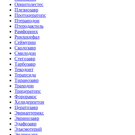
Орнитолестес
Плезиозавр
Протоцератопс
Птеранодон
Птеродактиль
Рамфоринх
Ринхоцефал
Сеймурии
Сколозавр
Смилодон
Стегозавр
Тарбозавр
Текодонт
Терапсида
Тиранозавр
Траходон
Трицератопс
Фороракос
Хелидерпетон
Цератозавр
Эвриаптерикс
Эвринозавр
Эдафозавр
Эласмотерий
Эндрюсарх