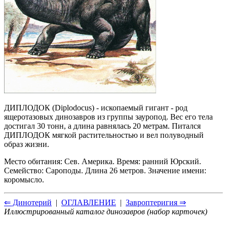
ДИПЛОДОК (Diplodocus) - ископаемый гигант - род
ящеротазовых динозавров из группы зауропод. Вес его тела
достигал 30 тонн, а длина равнялась 20 метрам. Питался
ДИПЛОДОК мягкой растительностью и вел полуводный
образ жизни.
Место обитания: Сев. Америка. Время: ранний Юрский.
Семейство: Сароподы. Длина 26 метров. Значение имени:
коромысло.
⇐ Динотерий
|
ОГЛАВЛЕНИЕ
|
Завроптеригия ⇒
Иллюстрированный каталог динозавров (набор карточек)