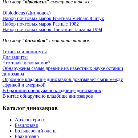
По слову
"diplodocus"
смотрите так же:
Diplodocus (Диплодок)
Набор почтовых марок Въетнам Vietnam 8 штук
Набор почтовых марок Разные 1982
Набор почтовых марок Танзания Tanzania 1994
По слову
"диплодок"
смотрите так же:
Гиганты и лилипуты
Для защиты
Что такое ископаемое?
Обнаружены самые древние из известных науке останки
динозавра
Огромное кладбище динозавров доказывает связь между
африкой и америкой
В бразилии обнаружено кладбище динозавров
В китае обнаружено кладбище динозавров
Каталог динозавров
Археоптерикс
Базилозавр
Большерогий олень
Брахиозавр