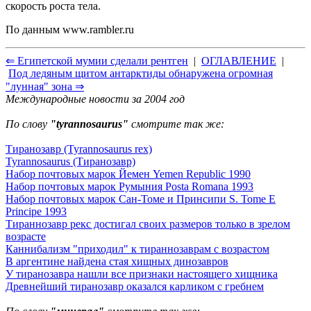
скорость роста тела.
По данным
www.rambler.ru
⇐ Египетской мумии сделали рентген
|
ОГЛАВЛЕНИЕ
|
Под ледяным щитом антарктиды обнаружена огромная
"лунная" зона ⇒
Международные новости за 2004 год
По слову
"tyrannosaurus"
смотрите так же:
Тиранозавр (Tyrannosaurus rex)
Tyrannosaurus (Тиранозавр)
Набор почтовых марок Йемен Yemen Republic 1990
Набор почтовых марок Румыния Posta Romana 1993
Набор почтовых марок Сан-Томе и Принсипи S. Tome E
Principe 1993
Тираннозавр рекс достигал своих размеров только в зрелом
возрасте
Каннибализм "приходил" к тираннозаврам с возрастом
В аргентине найдена стая хищных динозавров
У тиранозавра нашли все признаки настоящего хищника
Древнейший тиранозавр оказался карликом с гребнем