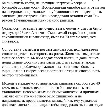
были изучать кости, не несущие нагрузки - ребра и
большеберцовые кости. Исследователи опробовали этот метод
на ящерицах и крокодилах, и, убедившись в его надежности,
занялись динозаврами. Они исследовали останки семи Ти-
рексов (Tyrannosaurus Rex) разного размера.
Оказалось, что всем этим существам к моменту смерти было
от двух до 28 лет. А значит, Сью, самый старый и хорошо
сохранившийся тираннозавр, была на 70 лет моложе, чем
считалось.
Сопоставив размеры и возраст динозавров, исследователи
смогли определить скорость их роста. Животные вырастали
сильнее всего на 14-18-м годах своей жизни, в дальнейшем
поддерживая достигнутые размеры. Эти габариты могли
составлять проблемы для животных - становясь больше,
тираннозавры скорее всего постепенно теряли способность
быстро перемещаться.
Молодые мелкие животные могли развивать скорость до 40
км/ч, но как только вес становился больше тонны, это
становилось невозможным по биомеханическим причинам.
Так что если это животное было хищником, а не
падальщиком, представляется загадкой, как ему удавалось
добывать достаточно пищи, чтобы поддерживать гигантскую