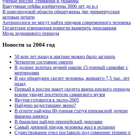
ученые россии, германии и украины
Вакуумные сейфы изобретены 3000 лет до н.э
В новгородской области обнаружены две древнерусские
актовые печати
Антропологи не могут найти предков современного человека
Гигантские извержения помогли вымереть динозаврам
Мода ледникового периода
Новости за 2004 год
50 млн лет назад в арктике можно было загорать
Четвертое состояние смерти
В долине золотых мумий нашли 15-тонный саркофаг с
мертвецами
В оаэ обнаружен скелет человека, жившего 7,5 тыс. лет
назад
Первый в россии макет скелета ящера юрского периода
вскоре увидят посетители самарского музея
Якутия готовится к экспо-2005
Найдено недостающее звено?
В египте найдена 80-тонная статуя прекрасной дочери
фараона рамзеса
В бразилии найден европейский динозавр
Самый древний предок человека жил в испании
Существование пчел поставило под сомнение теорию о