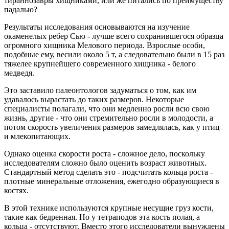
тираннозавры хищниками, или же питались по преимуществу
падалью?
Результаты исследования основываются на изучение
окаменелых ребер Сью - лучше всего сохранившегося образца
огромного хищника Мелового периода. Взрослые особи,
подобные ему, весили около 5 т, а следовательно были в 15 раз
тяжелее крупнейшего современного хищника - белого
медведя.
Это заставило палеонтологов задуматься о том, как им
удавалось вырастать до таких размеров. Некоторые
специалисты полагали, что они медленно росли всю свою
жизнь, другие - что они стремительно росли в молодости, а
потом скорость увеличения размеров замедлялась, как у птиц
и млекопитающих.
Однако оценка скорости роста - сложное дело, поскольку
исследователям сложно было оценить возраст животных.
Стандартный метод сделать это - подсчитать кольца роста -
плотные минеральные отложения, ежегодно образующиеся в
костях.
В этой технике используются крупные несущие груз кости,
такие как бедренная. Но у тетраподов эта кость полая, а
кольца - отсутствуют. Вместо этого исследователи вынуждены