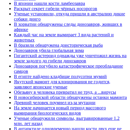
В японии нашли кости ламбеозавра
Раскрыт секрет гибели чёрных носорогов
Ученые установили, откуда пришли в австралию дикие
собаки динго
В хорватии обнаружены следы динозавров, живших в
африке
Каждый час на земле вымирает 3 вида растений и
животных
В бразили обнаружена доисторическая рыба
Динозавров убила глобальная зима
Гигантский астероид однажды уже уничтожил жизнь на
земле задолго до гибели динозавров
Динозавров погубило катастрофическое преобладание
самцов
В египте найдено кладбище полусотни мумий
Якутский мамонт для клонирования не годится,
заявляют японские ученые
Обезьяну в человека превратил не труд, а ...вирусы
В новосибирской области обнаружены останки мамонта
Древний человек поумнел из-за мутации
На земле начинается новый период массового
вымирания биологических видов
Ученые обнаружили символы, выгравированные 1.2
млн. лет назад
В антарктиде одновременно нашли кости двух еще не