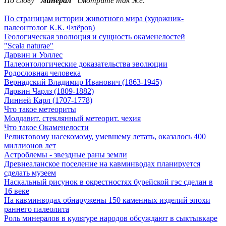
По слову
"минерал"
смотрите так же:
По страницам истории животного мира (художник-
палеонтолог К.К. Флёров)
Геологическая эволюция и сущность окаменелостей
"Scala naturae"
Дарвин и Уоллес
Палеонтологические доказательства эволюции
Родословная человека
Вернадский Владимир Иванович (1863-1945)
Дарвин Чарлз (1809-1882)
Линней Карл (1707-1778)
Что такое метеориты
Молдавит. стеклянный метеорит. чехия
Что такое Окаменелости
Реликтовому насекомому, умевшему летать, оказалось 400
миллионов лет
Астроблемы - звездные раны земли
Древнеаланское поселение на кавминводах планируется
сделать музеем
Наскальный рисунок в окрестностях бурейской гэс сделан в
16 веке
На кавминводах обнаружены 150 каменных изделий эпохи
раннего палеолита
Роль минералов в культуре народов обсуждают в сыктывкаре