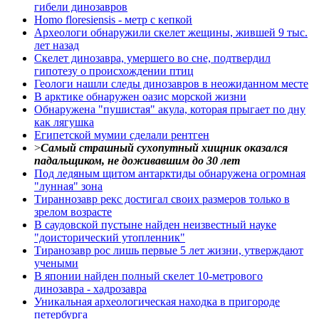
гибели динозавров
Homo floresiensis - метр с кепкой
Археологи обнаружили скелет жещины, жившей 9 тыс.
лет назад
Скелет динозавра, умершего во сне, подтвердил
гипотезу о происхождении птиц
Геологи нашли следы динозавров в неожиданном месте
В арктике обнаружен оазис морской жизни
Обнаружена "пушистая" акула, которая прыгает по дну
как лягушка
Египетской мумии сделали рентген
>
Самый страшный сухопутный хищник оказался
падальщиком, не доживавшим до 30 лет
Под ледяным щитом антарктиды обнаружена огромная
"лунная" зона
Тираннозавр рекс достигал своих размеров только в
зрелом возрасте
В саудовской пустыне найден неизвестный науке
"доисторический утопленник"
Тиранозавр рос лишь первые 5 лет жизни, утверждают
учеными
В японии найден полный скелет 10-метрового
динозавра - хадрозавра
Уникальная археологическая находка в пригороде
петербурга