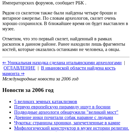
Императорских форумов, сообщает РБК .
Рядом со скелетом также были найдены четыре броши и
янтарное ожерелье. По словам археологов, скелет очень
хорошо сохранился. В ближайшее время он будет выставлен в
музее.
Отметим, что это первый скелет, найденный в рамках
раскопок в данном районе. Ранее находили лишь фрагменты
костей, которые оказались останками не человека, а овцы.
⇐ Уникальная находка сделана итальянскими археологами
|
ОГЛАВЛЕНИЕ
|
В ивановской области найдена кость
мамонта ⇒
Международные новости за 2006 год
Новости за 2006 год
5 великих земных катаклизмов
Первую европейскую пирамиду ищут в боснии
Подводные археологи обнаружили "великий мост"
Древние инки почитали собак наравне с людьми
Чукотка: страницы хроники, запечетленные в камне
Мифологический конструктор в музее истории религии.