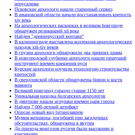
иерусалима
Псковские археологи нашли старинный сервиз
В ивановской области начали восстанавливать крепость
xiv века
Hа археологических раскопках в великом hовгороде
обнаружен реликварий xii века
Найден "древнерусский кентавр"
В калининграде выставлена коллекция археологических
находок xiii-xiv веков
В грузии археологи обнаружили два древних храма
В новгородской глубинке археологи нашли пишущий
инструмент времен крещения руси
Курские археологи изучили технологию строительства
крепостей
В свердловской области обнаружены бивни и кости
мамонта
Великий новгород гораздо старше 1150 лет
Уникальная находка болгарских археологов
В дмитрове нашли игрушки времен царя гороха
Найден 7 000-летний артефакт
Описан новый вид титанозавров
Мумия женщины, погибшей при загадочных
обстоятельствах, обнаружена в якутии
До прихода монголов русичи были высокими и
красивыми