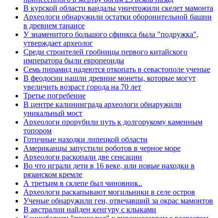
В курской области вандалы уничтожили скелет мамонта
Археологи обнаружили остатки оборонительной башни
в древнем танаисе
У знаменитого большого сфинкса была "подружка",
утверждает археолог
Среди строителей гробницы первого китайского
императора были европеоиды
Семь пирамид надеются откопать в севастополе ученые
В феодосии нашли древние монеты, которые могут
увеличить возраст города на 70 лет
Третье погребение
В центре калининграда археологи обнаружили
уникальный мост
Археологи прорубили путь к долгорукому каменным
топором
Готичные находки липецкой области
Американцы запустили роботов в черное море
Археологи раскопали две сенсации
Во что играли дети в 16 веке, или новые находки в
рязанском кремле
А третьим в склепе был чиновник..
Археологи раскапывают могильники в селе остров
Ученые обнаружили ген, отвечавший за окрас мамонтов
В австралии найден кенгуру с клыками