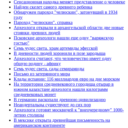
Сенсационная находка меняет представление о человеке
Найден скелет самого древнего ребенка
Обнаружен пароход "челюскин", затонувший в 1934
году
Пароход "челюскин". справка
Археологи открыли в архангельской области две новые
стоянки древних людей
Псковские археологи нашли еще одну "варяжскую
гостью"
Семь чудес света. храм артемиды эфесской
В дневности людей хоронили в позе зародыша
Археологи считают, что человечество имеет одну
общую родину - африку
Семь чудес света. сады семирамиды
Письмо из затерянного мира
Клады испании: 116 миллиардов евро на дне морском
На территории средневекового городища отырар в
южном казахстане археологи нашли килограмм
средневековых монет
В германии раскопали древнюю цивилизацию
Неандертальцы существуют до сих пор
Археологи готовят москвичей к "внеочередному" 1000-
летию столицы
В мексике открыта древнейшая письменность на
американском континенте