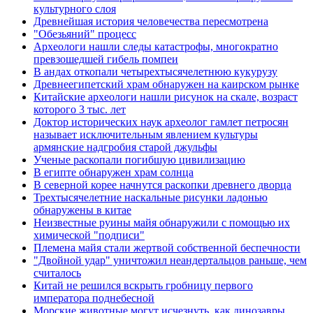
культурного слоя
Древнейшая история человечества пересмотрена
"Обезьяний" процесс
Археологи нашли следы катастрофы, многократно
превзошедшей гибель помпеи
В андах откопали четырехтысячелетнюю кукурузу
Древнеегипетский храм обнаружен на каирском рынке
Китайские археологи нашли рисунок на скале, возраст
которого 3 тыс. лет
Доктор исторических наук археолог гамлет петросян
называет исключительным явлением культуры
армянские надгробия старой джульфы
Ученые раскопали погибшую цивилизацию
В египте обнаружен храм солнца
В северной корее начнутся раскопки древнего дворца
Трехтысячелетние наскальные рисунки ладонью
обнаружены в китае
Неизвестные руины майя обнаружили с помощью их
химической "подписи"
Племена майя стали жертвой собственной беспечности
"Двойной удар" уничтожил неандертальцов раньше, чем
считалось
Китай не решился вскрыть гробницу первого
императора поднебесной
Морские животные могут исчезнуть, как динозавры