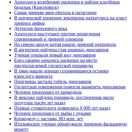
Археологи возобновят раскопки в районе кладбища
бадалык (Красноярск)
Самая древняя змея обитала в патагонии
В керченской промзоне землекопы наткнулись на пласт
древних амфор
Детектив бронзового века
Археологи выступают против проведения
соревнований в древней олимпии
На северо-западе китая нашли древний некрополь
В аргентине найдена стая хищных динозавров
Ученые открыли новый вид динозавров
Близ сараево начались раскопки на месте
предполагаемой гигантской пирамиды
В хмао нашли хорошо сохранившиеся останки
взрослого мамонта
Пингвины застали гибель динозавров
Гигантские извержения помогли вымереть динозаврам
Человек произошел от крокодила
В мексике найдена пирамида, построенная около
полутора тысяч лет назад
Первые стоматологи появились 9 000 лет назад
Человек произошел от рыбы с руками
Крокодилу с ластами 383 млн. лет
Итальянские ученые обнаружили древнюю фальшивую
монету