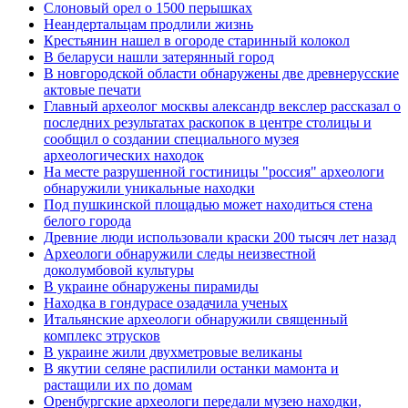
Слоновый орел о 1500 перышках
Неандертальцам продлили жизнь
Крестьянин нашел в огороде старинный колокол
В беларуси нашли затерянный город
В новгородской области обнаружены две древнерусские
актовые печати
Главный археолог москвы александр векслер рассказал о
последних результатах раскопок в центре столицы и
сообщил о создании специального музея
археологических находок
На месте разрушенной гостиницы "россия" археологи
обнаружили уникальные находки
Под пушкинской площадью может находиться стена
белого города
Древние люди использовали краски 200 тысяч лет назад
Археологи обнаружили следы неизвестной
доколумбовой культуры
В украине обнаружены пирамиды
Находка в гондурасе озадачила ученых
Итальянские археологи обнаружили священный
комплекс этрусков
В украине жили двухметровые великаны
В якутии селяне распилили останки мамонта и
растащили их по домам
Оренбургские археологи передали музею находки,