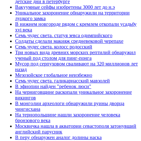
детские дни в петербурге
Вакуумные сейфы изобретены 3000 лет до н.э
Уникальное захоронение обнаружили на территории
луцкого замка
В нижнем новгороде рядом с кремлем откопали усадьбу
xvi века
Семь чудес света. статуя зевса одимпийского
Солдаты сделали макияж средневековой черепахе
Семь чудес света. колосс родосский
Три новых вида древних морских рептилий обнаружил
ученый под столом для пинг-понга
Мусор под cерпуховом сваливают на 320 миллионов лет
назад
Мезозойское глобальное неизбежно
Семь чудес света. галикарнасский мавзолей
В эфиопии найден "ребенок люси"
На черниговщине раскопали уникальное захоронение
викингов
В монголии археологи обнаружили руины дворца
чингисхана
На тернопольщине нашли захоронение человека
бронзового века
Москвичка нашла в акватории севастополя затонувший
английский парусник
В перу обнаружен аналог долины наска