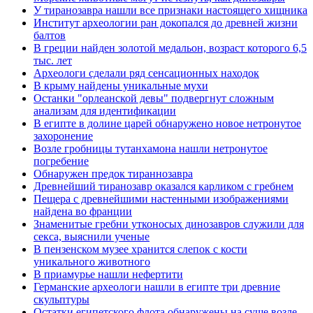
У тиранозавра нашли все признаки настоящего хищника
Институт археологии ран докопался до древней жизни
балтов
В греции найден золотой медальон, возраст которого 6,5
тыс. лет
Археологи сделали ряд сенсационных находок
В крыму найдены уникальные мухи
Останки "орлеанской девы" подвергнут сложным
анализам для идентификации
В египте в долине царей обнаружено новое нетронутое
захоронение
Возле гробницы тутанхамона нашли нетронутое
погребение
Обнаружен предок тираннозавра
Древнейший тиранозавр оказался карликом с гребнем
Пещера с древнейшими настенными изображениями
найдена во франции
Знаменитые гребни утконосых динозавров служили для
секса, выяснили ученые
В пензенском музее хранится слепок с кости
уникального животного
В приамурье нашли нефертити
Германские археологи нашли в египте три древние
скульптуры
Остатки египетского флота обнаружены на суше возле