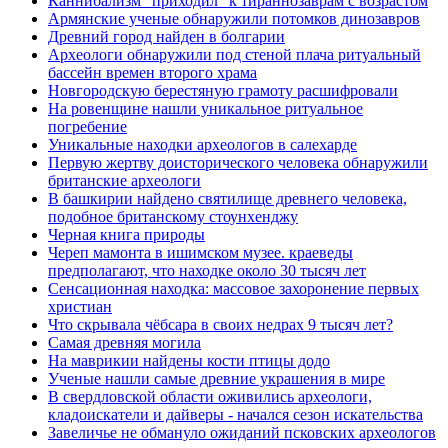
Каннибализм "приходил" к тираннозаврам с возрастом
Армянские ученые обнаружили потомков динозавров
Древний город найден в болгарии
Археологи обнаружили под стеной плача ритуальный
бассейн времен второго храма
Новгородскую берестяную грамоту расшифровали
На ровенщине нашли уникальное ритуальное
погребение
Уникальные находки археологов в салехарде
Первую жертву доисторического человека обнаружили
британские археологи
В башкирии найдено святилище древнего человека,
подобное британскому стоунхенджу
Черная книга природы
Череп мамонта в ишимском музее. краеведы
предполагают, что находке около 30 тысяч лет
Сенсационная находка: массовое захоронение первых
христиан
Что скрывала чёбсара в своих недрах 9 тысяч лет?
Самая древняя могила
На маврикии найдены кости птицы додо
Ученые нашли самые древние украшения в мире
В свердловской области оживились археологи,
кладоискатели и дайверы - начался сезон искательства
Завеличье не обмануло ожиданий псковских археологов