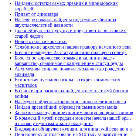
Найдены остатки самых древних в мире морских
кораблей
Привет от динозавра
На севере израиля найдены подземные убежища
двухтысячелетней давности
Древнейшую кольчугу руси представят на выставке в
старой ладоге
Новое открытие арктики
Челябинские археологи нашли гравюру каменного века
В египте найдены 23 статуи богини палящего солнца
Боос: снос королевского замка в калининграде -
варварство, сравнимое с разрушением статуи будды
Архимедова спираль появилась задолго до рождения
архимеда
Египетская пустыня раскрыла секрет космических
масштабов
В египте при раскопках найдены шесть статуй богини
войны
На амуре найдено захоронение эпохи железного века
Найден древнейший образец письменности майя
За лохнесское чудовище принимали купающихся слонов
В крымский музей передали монеты начала нашей эры,
изъятые у нумизмата-контрабандиста
В аджарии обнаружен кувшин для вина iv-iii века до н.э
Пенсионерку оштрафовали на $10 тыс. за разрушение