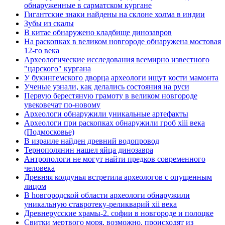
обнаруженные в сарматском кургане
Гигантские знаки найдены на склоне холма в индии
Зубы из скалы
В китае обнаружено кладбище динозавров
На раскопках в великом новгороде обнаружена мостовая
12-го века
Археологические исследования всемирно известного
"царского" кургана
У букингемского дворца археологи ищут кости мамонта
Ученые узнали, как делались состояния на руси
Первую берестяную грамоту в великом новгороде
увековечат по-новому
Археологи обнаружили уникальные артефакты
Археологи при раскопках обнаружили гроб xiii века
(Подмосковье)
В израиле найден древний водопровод
Тернополянин нашел яйца динозавра
Антропологи не могут найти предков современного
человека
Древняя колдунья встретила археологов с опущенным
лицом
В hовгородской области археологи обнаружили
уникальную ставротеку-реликварий xii века
Древнерусские храмы-2. софии в новгороде и полоцке
Свитки мертвого моря, возможно, происходят из