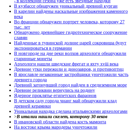
- в коллекции сезона уже есть звездные находки
В кузбассе обнаружен уникальный древний курган
В карелии найдены наскальные изображения каменного
века
Во франции обнаружен портрет человека, которому 27
тыс. лет
Обнаружено древнейшее гидротехническое сооружение
славян
Найденные в тувинской долине царей сокровища будут
экспонироваться в германии
В новгороде на дне реки волхов археологи обнаружили
старинные монеты
Археологи нашли шведские фрегат и яхту xviii века
Древние утки пережили и динозавров, и противоптиц
В ярославле незаконные застройщики уничтожили часть
древнего города
Древний затонувший город найден в средиземном море
Древние реликвии вернулись на родину
Ядерное проклятье египетских фараонов
В детском саду города чианг май обнаружили клад
древней керамики
Уникальная находка сделана итальянскими археологами
>
В италии нашли скелет, которому 30 веков
В ивановской области найдена кость мамонта
На востоке крыма мародеры уничтожили