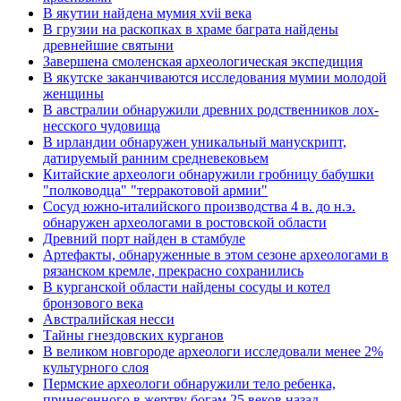
В якутии найдена мумия xvii века
В грузии на раскопках в храме баграта найдены
древнейшие святыни
Завершена смоленская археологическая экспедиция
В якутске заканчиваются исследования мумии молодой
женщины
В австралии обнаружили древних родственников лох-
несского чудовища
В ирландии обнаружен уникальный манускрипт,
датируемый ранним средневековьем
Китайские археологи обнаружили гробницу бабушки
"полководца" "терракотовой армии"
Сосуд южно-италийского производства 4 в. до н.э.
обнаружен археологами в ростовской области
Древний порт найден в стамбуле
Артефакты, обнаруженные в этом сезоне археологами в
рязанском кремле, прекрасно сохранились
В курганской области найдены сосуды и котел
бронзового века
Австралийская несси
Тайны гнездовских курганов
В великом новгороде археологи исследовали менее 2%
культурного слоя
Пермские археологи обнаружили тело ребенка,
принесенного в жертву богам 25 веков назад