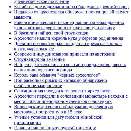
древнегреческое поселение
Китай: на дне водохранилища обнаружен древний город
Недалеко от красноярска обнаружен почти целый скелет
мамонта
Ровенские археологи наконец нашли грозных древних
укров, которые держали в страхе европу и африку
В бразилии найден свой стоунхендж
Археологи нашли корабль кука у берегов род-айленда
Древний розовый коралл найден во время раскопок в
краснодарском крае
Современницу динозавров привезли из австралии
Стоунхендж-на-амазонке
Найден фрагмент гигантского астероида, приведшего к
окончанию юрского периода
Король вака обманул "черных археологов"
При раскопках римских катакомб обнаружено
необычное захоронение
Сенсационная находка кемеровских археологов
Археологи передали в соловецкий монастырь находки с
места гибели преподобномучеников соловецких
Вологодские археологи обнаружили деревянную
мостовую, построенную в 15 веке
Ученые установили дату гибели минойской
цивилизации
Геологи нашли "прячущуюся" пирамиду