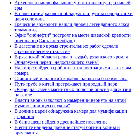
Археологи нашли фальшивку, изготовленную до нашей
эры
В палестине археологи обнаружили руины города эпохи
царя соломона
Греческие археологи нашли дворец легендарного аякса
теламонида
Офис "сибнефти" построят на месте шведской крепости
ниеншанц (Санкт-петербург)
В дагестане во время строительных работ сделали
археологическое открытие
В рязанской области решают судьбу рязанского кремля
Обнаружен череп "недостающего звена"
На кипре найдена гробница с иллюстрациями к текстам
гомера
Старинный испанский корабль нашли на базе вмс сша
Путь трубе в китай преграждает природный парк
Очередная смена магнитных полюсов опасна для жизни
на земле
Власти вновь заявляют о намерении вернуть на алтай
мумию "принцессы укока"
В долине царей обнаружена камера для мумификации
фараонов
В бангладеш найдено древнейшее поселение
В египте найдены древние статуи богини войны и
врачевания