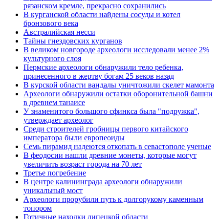
рязанском кремле, прекрасно сохранились
В курганской области найдены сосуды и котел
бронзового века
Австралийская несси
Тайны гнездовских курганов
В великом новгороде археологи исследовали менее 2%
культурного слоя
Пермские археологи обнаружили тело ребенка,
принесенного в жертву богам 25 веков назад
В курской области вандалы уничтожили скелет мамонта
Археологи обнаружили остатки оборонительной башни
в древнем танаисе
У знаменитого большого сфинкса была "подружка",
утверждает археолог
Среди строителей гробницы первого китайского
императора были европеоиды
Семь пирамид надеются откопать в севастополе ученые
В феодосии нашли древние монеты, которые могут
увеличить возраст города на 70 лет
Третье погребение
В центре калининграда археологи обнаружили
уникальный мост
Археологи прорубили путь к долгорукому каменным
топором
Готичные находки липецкой области