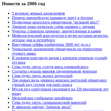
Новости за 2006 год
5 великих земных катаклизмов
Первую европейскую пирамиду ищут в боснии
Подводные археологи обнаружили "великий мост"
Древние инки почитали собак наравне с людьми
Чукотка: страницы хроники, запечетленные в камне
Мифологический конструктор в музее истории религии.
детские дни в петербурге
Вакуумные сейфы изобретены 3000 лет до н.э
Уникальное захоронение обнаружили на территории
луцкого замка
В нижнем новгороде рядом с кремлем откопали усадьбу
xvi века
Семь чудес света. статуя зевса одимпийского
Солдаты сделали макияж средневековой черепахе
Семь чудес света. колосс родосский
Три новых вида древних морских рептилий обнаружил
ученый под столом для пинг-понга
Мусор под cерпуховом сваливают на 320 миллионов лет
назад
Мезозойское глобальное неизбежно
Семь чудес света. галикарнасский мавзолей
В эфиопии найден "ребенок люси"