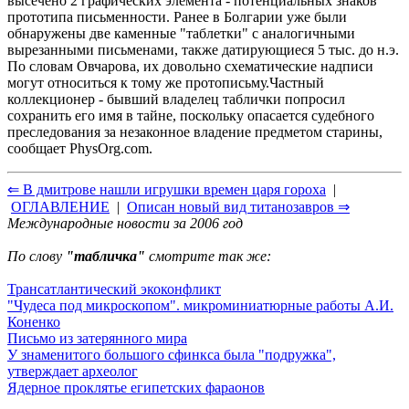
высечено 2 графических элемента - потенциальных знаков
прототипа письменности. Ранее в Болгарии уже были
обнаружены две каменные "таблетки" с аналогичными
вырезанными письменами, также датирующиеся 5 тыс. до н.э.
По словам Овчарова, их довольно схематические надписи
могут относиться к тому же протописьму.Частный
коллекционер - бывший владелец таблички попросил
сохранить его имя в тайне, поскольку опасается судебного
преследования за незаконное владение предметом старины,
сообщает PhysOrg.com.
⇐ В дмитрове нашли игрушки времен царя гороха
|
ОГЛАВЛЕНИЕ
|
Описан новый вид титанозавров ⇒
Международные новости за 2006 год
По слову
"табличка"
смотрите так же:
Трансатлантический экоконфликт
"Чудеса под микроскопом". микроминиатюрные работы А.И.
Коненко
Письмо из затерянного мира
У знаменитого большого сфинкса была "подружка",
утверждает археолог
Ядерное проклятье египетских фараонов