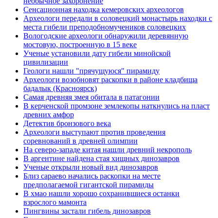
необычное захоронение
Сенсационная находка кемеровских археологов
Археологи передали в соловецкий монастырь находки с
места гибели преподобномучеников соловецких
Вологодские археологи обнаружили деревянную
мостовую, построенную в 15 веке
Ученые установили дату гибели минойской
цивилизации
Геологи нашли "прячущуюся" пирамиду
Археологи возобновят раскопки в районе кладбища
бадалык (Красноярск)
Самая древняя змея обитала в патагонии
В керченской промзоне землекопы наткнулись на пласт
древних амфор
Детектив бронзового века
Археологи выступают против проведения
соревнований в древней олимпии
На северо-западе китая нашли древний некрополь
В аргентине найдена стая хищных динозавров
Ученые открыли новый вид динозавров
Близ сараево начались раскопки на месте
предполагаемой гигантской пирамиды
В хмао нашли хорошо сохранившиеся останки
взрослого мамонта
Пингвины застали гибель динозавров