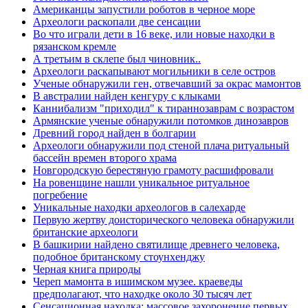
Американцы запустили роботов в черное море
Археологи раскопали две сенсации
Во что играли дети в 16 веке, или новые находки в
рязанском кремле
А третьим в склепе был чиновник..
Археологи раскапывают могильники в селе остров
Ученые обнаружили ген, отвечавший за окрас мамонтов
В австралии найден кенгуру с клыками
Каннибализм "приходил" к тираннозаврам с возрастом
Армянские ученые обнаружили потомков динозавров
Древний город найден в болгарии
Археологи обнаружили под стеной плача ритуальный
бассейн времен второго храма
Новгородскую берестяную грамоту расшифровали
На ровенщине нашли уникальное ритуальное
погребение
Уникальные находки археологов в салехарде
Первую жертву доисторического человека обнаружили
британские археологи
В башкирии найдено святилище древнего человека,
подобное британскому стоунхенджу
Черная книга природы
Череп мамонта в ишимском музее. краеведы
предполагают, что находке около 30 тысяч лет
Сенсационная находка: массовое захоронение первых