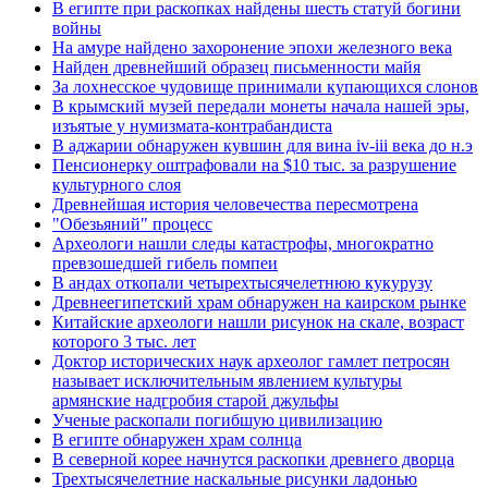
В египте при раскопках найдены шесть статуй богини
войны
На амуре найдено захоронение эпохи железного века
Найден древнейший образец письменности майя
За лохнесское чудовище принимали купающихся слонов
В крымский музей передали монеты начала нашей эры,
изъятые у нумизмата-контрабандиста
В аджарии обнаружен кувшин для вина iv-iii века до н.э
Пенсионерку оштрафовали на $10 тыс. за разрушение
культурного слоя
Древнейшая история человечества пересмотрена
"Обезьяний" процесс
Археологи нашли следы катастрофы, многократно
превзошедшей гибель помпеи
В андах откопали четырехтысячелетнюю кукурузу
Древнеегипетский храм обнаружен на каирском рынке
Китайские археологи нашли рисунок на скале, возраст
которого 3 тыс. лет
Доктор исторических наук археолог гамлет петросян
называет исключительным явлением культуры
армянские надгробия старой джульфы
Ученые раскопали погибшую цивилизацию
В египте обнаружен храм солнца
В северной корее начнутся раскопки древнего дворца
Трехтысячелетние наскальные рисунки ладонью