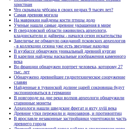
христиан
Что скрывала чёбсара в своих недрах 9 тысяч лет?
Самая древняя могила
На маврикии найдены кости птицы додо
Ученые нашли самые древние украшения в мире
В свердловской области оживились археологи,
кладоискатели и дайверы - начался сезон искательства
Завеличье не обмануло ожиданий псковских археологов
- в коллекции сезона уже есть звездные находки
В кузбассе обнаружен уникальный древний курган
В карелии найдены наскальные изображения каменного
века
Во франции обнаружен портрет человека, которому 27
тыс. лет
Обнаружено древнейшее гидротехническое сооружение
славян
Найденные в тувинской долине царей сокровища будут
экспонироваться в германии
В новгороде на дне реки волхов археологи обнаружили
старинные монеты
Археологи нашли шведские фрегат и яхту xviii века
Древние утки пережили и динозавров, и противоптиц
В ярославле незаконные застройщики уничтожили часть
древнего города
Древний затонувший город найден в средиземном море