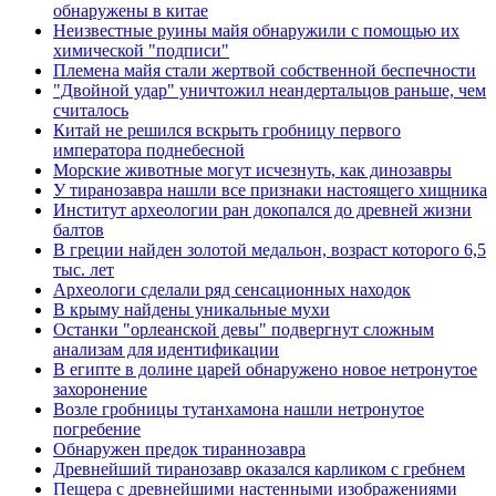
обнаружены в китае
Неизвестные руины майя обнаружили с помощью их
химической "подписи"
Племена майя стали жертвой собственной беспечности
"Двойной удар" уничтожил неандертальцов раньше, чем
считалось
Китай не решился вскрыть гробницу первого
императора поднебесной
Морские животные могут исчезнуть, как динозавры
У тиранозавра нашли все признаки настоящего хищника
Институт археологии ран докопался до древней жизни
балтов
В греции найден золотой медальон, возраст которого 6,5
тыс. лет
Археологи сделали ряд сенсационных находок
В крыму найдены уникальные мухи
Останки "орлеанской девы" подвергнут сложным
анализам для идентификации
В египте в долине царей обнаружено новое нетронутое
захоронение
Возле гробницы тутанхамона нашли нетронутое
погребение
Обнаружен предок тираннозавра
Древнейший тиранозавр оказался карликом с гребнем
Пещера с древнейшими настенными изображениями