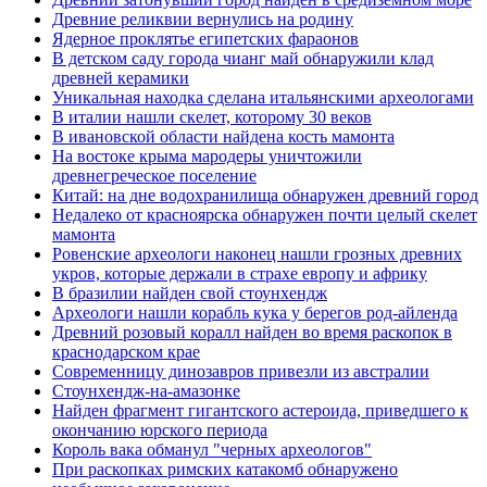
Древние реликвии вернулись на родину
Ядерное проклятье египетских фараонов
В детском саду города чианг май обнаружили клад
древней керамики
Уникальная находка сделана итальянскими археологами
В италии нашли скелет, которому 30 веков
В ивановской области найдена кость мамонта
На востоке крыма мародеры уничтожили
древнегреческое поселение
Китай: на дне водохранилища обнаружен древний город
Недалеко от красноярска обнаружен почти целый скелет
мамонта
Ровенские археологи наконец нашли грозных древних
укров, которые держали в страхе европу и африку
В бразилии найден свой стоунхендж
Археологи нашли корабль кука у берегов род-айленда
Древний розовый коралл найден во время раскопок в
краснодарском крае
Современницу динозавров привезли из австралии
Стоунхендж-на-амазонке
Найден фрагмент гигантского астероида, приведшего к
окончанию юрского периода
Король вака обманул "черных археологов"
При раскопках римских катакомб обнаружено