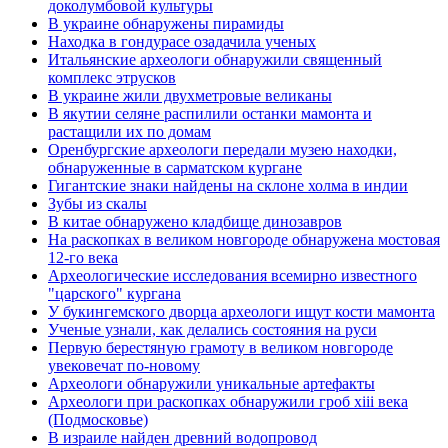
доколумбовой культуры
В украине обнаружены пирамиды
Находка в гондурасе озадачила ученых
Итальянские археологи обнаружили священный
комплекс этрусков
В украине жили двухметровые великаны
В якутии селяне распилили останки мамонта и
растащили их по домам
Оренбургские археологи передали музею находки,
обнаруженные в сарматском кургане
Гигантские знаки найдены на склоне холма в индии
Зубы из скалы
В китае обнаружено кладбище динозавров
На раскопках в великом новгороде обнаружена мостовая
12-го века
Археологические исследования всемирно известного
"царского" кургана
У букингемского дворца археологи ищут кости мамонта
Ученые узнали, как делались состояния на руси
Первую берестяную грамоту в великом новгороде
увековечат по-новому
Археологи обнаружили уникальные артефакты
Археологи при раскопках обнаружили гроб xiii века
(Подмосковье)
В израиле найден древний водопровод