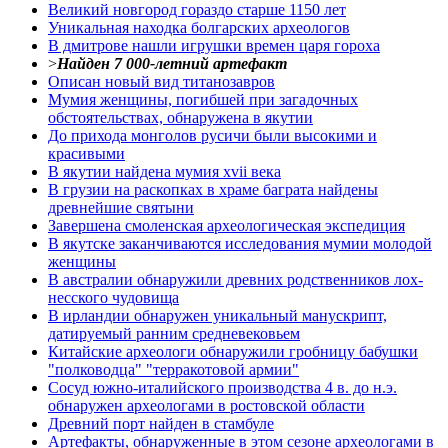
Великий новгород гораздо старше 1150 лет
Уникальная находка болгарских археологов
В дмитрове нашли игрушки времен царя гороха
>
Найден 7 000-летний артефакт
Описан новый вид титанозавров
Мумия женщины, погибшей при загадочных
обстоятельствах, обнаружена в якутии
До прихода монголов русичи были высокими и
красивыми
В якутии найдена мумия xvii века
В грузии на раскопках в храме баграта найдены
древнейшие святыни
Завершена смоленская археологическая экспедиция
В якутске заканчиваются исследования мумии молодой
женщины
В австралии обнаружили древних родственников лох-
несского чудовища
В ирландии обнаружен уникальный манускрипт,
датируемый ранним средневековьем
Китайские археологи обнаружили гробницу бабушки
"полководца" "терракотовой армии"
Сосуд южно-италийского производства 4 в. до н.э.
обнаружен археологами в ростовской области
Древний порт найден в стамбуле
Артефакты, обнаруженные в этом сезоне археологами в