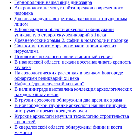
Тернополянин нашел яйца динозавра
Антропологи не могут найти предков современного
человека
Древняя колдунья встретила археологов с опущенным
лицом
В hовгородской области археологи обнаружили
уникальную ставротеку-реликварий xii века
Древнерусские храмы-2. софии в новгороде и полоцке
Свитки мертвого моря, возможно, происходят из
иерусалима
Псковские археологи нашли старинный сервиз
В ивановской области начали восстанавливать крепость
xiv века
Hа археологических раскопках в великом hовгороде
обнаружен реликварий xii века
Найден "древнерусский кентавр"
В калининграде выставлена коллекция археологических
находок xiii-xiv веков
В грузии археологи обнаружили два древних храма
В новгородской глубинке археологи нашли пишущий
инструмент времен крещения руси
Курские археологи изучили технологию строительства
крепостей
В свердловской области обнаружены бивни и кости
мамонта