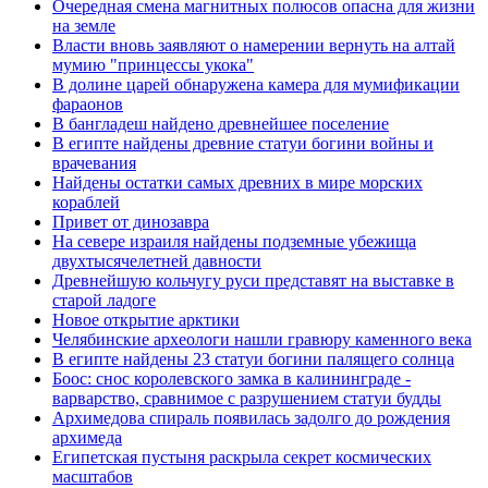
Очередная смена магнитных полюсов опасна для жизни
на земле
Власти вновь заявляют о намерении вернуть на алтай
мумию "принцессы укока"
В долине царей обнаружена камера для мумификации
фараонов
В бангладеш найдено древнейшее поселение
В египте найдены древние статуи богини войны и
врачевания
Найдены остатки самых древних в мире морских
кораблей
Привет от динозавра
На севере израиля найдены подземные убежища
двухтысячелетней давности
Древнейшую кольчугу руси представят на выставке в
старой ладоге
Новое открытие арктики
Челябинские археологи нашли гравюру каменного века
В египте найдены 23 статуи богини палящего солнца
Боос: снос королевского замка в калининграде -
варварство, сравнимое с разрушением статуи будды
Архимедова спираль появилась задолго до рождения
архимеда
Египетская пустыня раскрыла секрет космических
масштабов