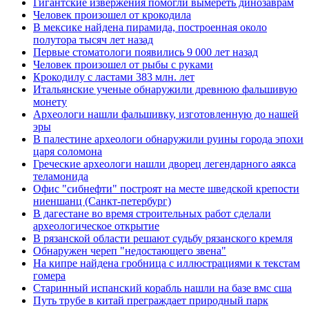
Гигантские извержения помогли вымереть динозаврам
Человек произошел от крокодила
В мексике найдена пирамида, построенная около
полутора тысяч лет назад
Первые стоматологи появились 9 000 лет назад
Человек произошел от рыбы с руками
Крокодилу с ластами 383 млн. лет
Итальянские ученые обнаружили древнюю фальшивую
монету
Археологи нашли фальшивку, изготовленную до нашей
эры
В палестине археологи обнаружили руины города эпохи
царя соломона
Греческие археологи нашли дворец легендарного аякса
теламонида
Офис "сибнефти" построят на месте шведской крепости
ниеншанц (Санкт-петербург)
В дагестане во время строительных работ сделали
археологическое открытие
В рязанской области решают судьбу рязанского кремля
Обнаружен череп "недостающего звена"
На кипре найдена гробница с иллюстрациями к текстам
гомера
Старинный испанский корабль нашли на базе вмс сша
Путь трубе в китай преграждает природный парк