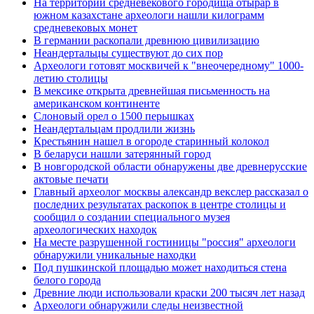
На территории средневекового городища отырар в
южном казахстане археологи нашли килограмм
средневековых монет
В германии раскопали древнюю цивилизацию
Неандертальцы существуют до сих пор
Археологи готовят москвичей к "внеочередному" 1000-
летию столицы
В мексике открыта древнейшая письменность на
американском континенте
Слоновый орел о 1500 перышках
Неандертальцам продлили жизнь
Крестьянин нашел в огороде старинный колокол
В беларуси нашли затерянный город
В новгородской области обнаружены две древнерусские
актовые печати
Главный археолог москвы александр векслер рассказал о
последних результатах раскопок в центре столицы и
сообщил о создании специального музея
археологических находок
На месте разрушенной гостиницы "россия" археологи
обнаружили уникальные находки
Под пушкинской площадью может находиться стена
белого города
Древние люди использовали краски 200 тысяч лет назад
Археологи обнаружили следы неизвестной