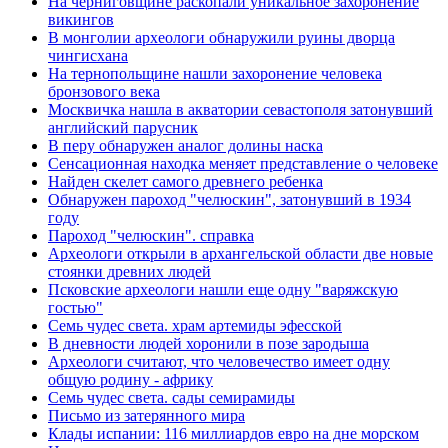
На черниговщине раскопали уникальное захоронение
викингов
В монголии археологи обнаружили руины дворца
чингисхана
На тернопольщине нашли захоронение человека
бронзового века
Москвичка нашла в акватории севастополя затонувший
английский парусник
В перу обнаружен аналог долины наска
Сенсационная находка меняет представление о человеке
Найден скелет самого древнего ребенка
Обнаружен пароход "челюскин", затонувший в 1934
году
Пароход "челюскин". справка
Археологи открыли в архангельской области две новые
стоянки древних людей
Псковские археологи нашли еще одну "варяжскую
гостью"
Семь чудес света. храм артемиды эфесской
В дневности людей хоронили в позе зародыша
Археологи считают, что человечество имеет одну
общую родину - африку
Семь чудес света. сады семирамиды
Письмо из затерянного мира
Клады испании: 116 миллиардов евро на дне морском