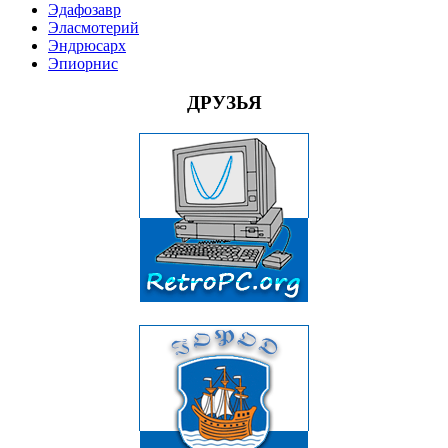
Эдафозавр
Эласмотерий
Эндрюсарх
Эпиорнис
ДРУЗЬЯ