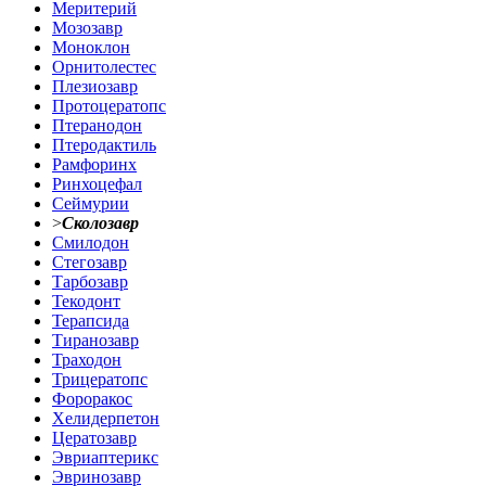
Меритерий
Мозозавр
Моноклон
Орнитолестес
Плезиозавр
Протоцератопс
Птеранодон
Птеродактиль
Рамфоринх
Ринхоцефал
Сеймурии
>
Сколозавр
Смилодон
Стегозавр
Тарбозавр
Текодонт
Терапсида
Тиранозавр
Траходон
Трицератопс
Фороракос
Хелидерпетон
Цератозавр
Эвриаптерикс
Эвринозавр