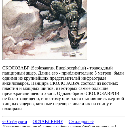
СКОЛОЗАВР (Scolosaurus, Euoplocephalus) - травоядный
панцирный ящер. Длина его - приблизительно 5 метров, были
одними из крупнейших представителей инфраотряда
анкилозавров. Панцирь СКОЛОЗАВРА состоял из костных
пластин и мощных шипов, из которых самые большие
предохраняли шею и хвост. Однако брюхо СКОЛОЗАВРОВ
не было защищено, и поэтому они часто становились жертвой
хищных ящеров, которые переворачивали их на спину и
пожирали.
⇐ Сеймурии
|
ОГЛАВЛЕНИЕ
|
Смилодон ⇒
Иллюстрированный каталог динозавров (набор карточек)