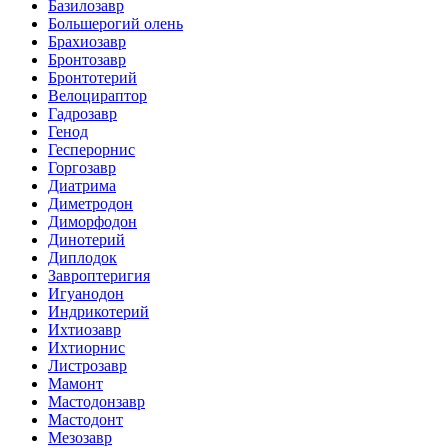
Базилозавр
Большерогий олень
Брахиозавр
Бронтозавр
Бронтотерий
Велоцираптор
Гадрозавр
Генод
Гесперорнис
Горгозавр
Диатрима
Диметродон
Диморфодон
Динотерий
Диплодок
Завроптеригия
Игуанодон
Индрикотерий
Ихтиозавр
Ихтиорнис
Листрозавр
Мамонт
Мастодонзавр
Мастодонт
Мезозавр