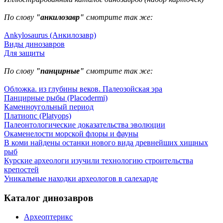
По слову
"анкилозавр"
смотрите так же:
Ankylosaurus (Анкилозавр)
Виды динозавров
Для защиты
По слову
"панцирные"
смотрите так же:
Обложка. из глубины веков. Палеозойская эра
Панцирные рыбы (Placodermi)
Каменноугольный период
Платиопс (Platyops)
Палеонтологические доказательства эволюции
Окаменелости морской флоры и фауны
В коми найдены останки нового вида древнейших хищных
рыб
Курские археологи изучили технологию строительства
крепостей
Уникальные находки археологов в салехарде
Каталог динозавров
Археоптерикс