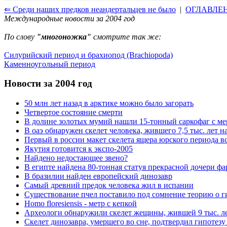
⇐ Среди наших предков неандертальцев не было
|
ОГЛАВЛЕ
Международные новости за 2004 год
По слову
"многоножка"
смотрите так же:
Силурийский период и брахиопод (Brachiopoda)
Каменноугольный период
Новости за 2004 год
50 млн лет назад в арктике можно было загорать
Четвертое состояние смерти
В долине золотых мумий нашли 15-тонный саркофаг с м
В оаэ обнаружен скелет человека, жившего 7,5 тыс. лет н
Первый в россии макет скелета ящера юрского периода вс
Якутия готовится к экспо-2005
Найдено недостающее звено?
В египте найдена 80-тонная статуя прекрасной дочери фа
В бразилии найден европейский динозавр
Самый древний предок человека жил в испании
Существование пчел поставило под сомнение теорию о г
Homo floresiensis - метр с кепкой
Археологи обнаружили скелет жещины, жившей 9 тыс. ле
Скелет динозавра, умершего во сне, подтвердил гипотез