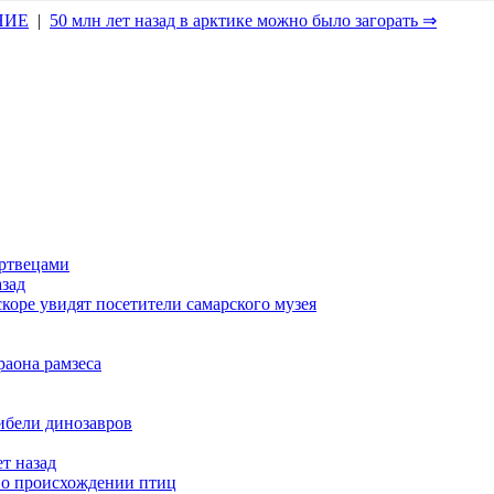
НИЕ
|
50 млн лет назад в арктике можно было загорать ⇒
ертвецами
азад
коре увидят посетители самарского музея
раона рамзеса
ибели динозавров
т назад
у о происхождении птиц