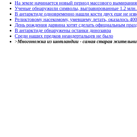
На земле начинается новый период массового вымирания
Ученые обнаружили символы, выгравированные 1.2 млн. 
В антарктиде одновременно нашли кости двух еще не изв
Реликтовому насекомому, умевшему летать, оказалось 40
День рождения дарвина хотят сделать официальным праз
В антарктиде обнаружены останки динозавра
Среди наших предков неандертальцев не было
>
Многоножка из шотландии - самая старая жительни