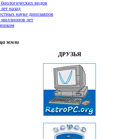
 биологических видов
лет назад
естных науке динозавров
0 миллионов лет
дником
ца земли
ДРУЗЬЯ