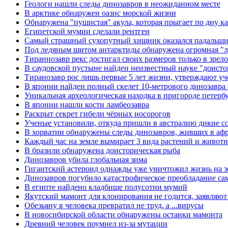
Геологи нашли следы динозавров в неожиданном месте
В арктике обнаружен оазис морской жизни
Обнаружена "пушистая" акула, которая прыгает по дну к
Египетской мумии сделали рентген
Самый страшный сухопутный хищник оказался падальщик
Под ледяным щитом антарктиды обнаружена огромная "л
Тираннозавр рекс достигал своих размеров только в зрело
В саудовской пустыне найден неизвестный науке "доист
Тиранозавр рос лишь первые 5 лет жизни, утверждают у
В японии найден полный скелет 10-метрового динозавра 
Уникальная археологическая находка в пригороде петерб
В японии нашли кости ламбеозавра
Раскрыт секрет гибели чёрных носорогов
Ученые установили, откуда пришли в австралию дикие с
В хорватии обнаружены следы динозавров, живших в аф
Каждый час на земле вымирает 3 вида растений и живот
В бразили обнаружена доисторическая рыба
Динозавров убила глобальная зима
Гигантский астероид однажды уже уничтожил жизнь на зе
Динозавров погубило катастрофическое преобладание са
В египте найдено кладбище полусотни мумий
Якутский мамонт для клонирования не годится, заявляют
Обезьяну в человека превратил не труд, а ...вирусы
В новосибирской области обнаружены останки мамонта
Древний человек поумнел из-за мутации