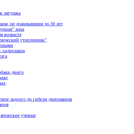
ак лягушка
ом, не доживавшим до 30 лет
унная" зона
м возрасте
орический утопленник"
чеными
- хадрозавра
урга
обаки динго
рике
ных
мле задолго до гибели динозавров
мцов
 японские ученые