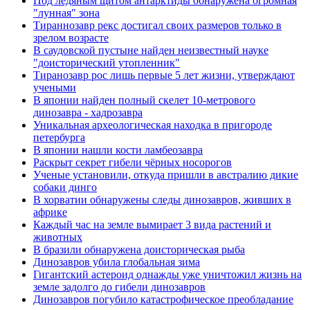
Под ледяным щитом антарктиды обнаружена огромная
"лунная" зона
Тираннозавр рекс достигал своих размеров только в
зрелом возрасте
В саудовской пустыне найден неизвестный науке
"доисторический утопленник"
Тиранозавр рос лишь первые 5 лет жизни, утверждают
учеными
В японии найден полный скелет 10-метрового
динозавра - хадрозавра
Уникальная археологическая находка в пригороде
петербурга
В японии нашли кости ламбеозавра
Раскрыт секрет гибели чёрных носорогов
Ученые установили, откуда пришли в австралию дикие
собаки динго
В хорватии обнаружены следы динозавров, живших в
африке
Каждый час на земле вымирает 3 вида растений и
животных
В бразили обнаружена доисторическая рыба
Динозавров убила глобальная зима
Гигантский астероид однажды уже уничтожил жизнь на
земле задолго до гибели динозавров
Динозавров погубило катастрофическое преобладание