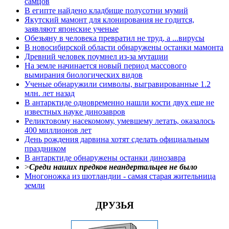
самцов
В египте найдено кладбище полусотни мумий
Якутский мамонт для клонирования не годится,
заявляют японские ученые
Обезьяну в человека превратил не труд, а ...вирусы
В новосибирской области обнаружены останки мамонта
Древний человек поумнел из-за мутации
На земле начинается новый период массового
вымирания биологических видов
Ученые обнаружили символы, выгравированные 1.2
млн. лет назад
В антарктиде одновременно нашли кости двух еще не
известных науке динозавров
Реликтовому насекомому, умевшему летать, оказалось
400 миллионов лет
День рождения дарвина хотят сделать официальным
праздником
В антарктиде обнаружены останки динозавра
>
Среди наших предков неандертальцев не было
Многоножка из шотландии - самая старая жительница
земли
ДРУЗЬЯ