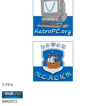
© FEA
00002972