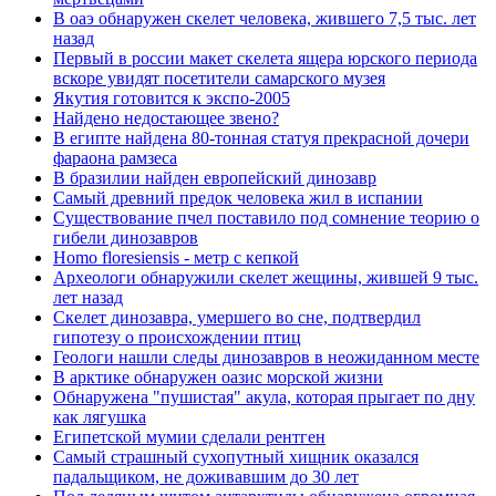
В оаэ обнаружен скелет человека, жившего 7,5 тыс. лет
назад
Первый в россии макет скелета ящера юрского периода
вскоре увидят посетители самарского музея
Якутия готовится к экспо-2005
Найдено недостающее звено?
В египте найдена 80-тонная статуя прекрасной дочери
фараона рамзеса
В бразилии найден европейский динозавр
Самый древний предок человека жил в испании
Существование пчел поставило под сомнение теорию о
гибели динозавров
Homo floresiensis - метр с кепкой
Археологи обнаружили скелет жещины, жившей 9 тыс.
лет назад
Скелет динозавра, умершего во сне, подтвердил
гипотезу о происхождении птиц
Геологи нашли следы динозавров в неожиданном месте
В арктике обнаружен оазис морской жизни
Обнаружена "пушистая" акула, которая прыгает по дну
как лягушка
Египетской мумии сделали рентген
Самый страшный сухопутный хищник оказался
падальщиком, не доживавшим до 30 лет