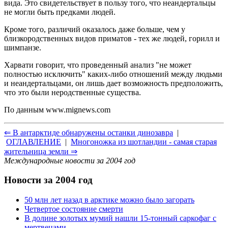
вида. Это свидетельствует в пользу того, что неандертальцы
не могли быть предками людей.
Кроме того, различий оказалось даже больше, чем у
близкородственных видов приматов - тех же людей, горилл и
шимпанзе.
Харвати говорит, что проведенный анализ "не может
полностью исключить" каких-либо отношений между людьми
и неандертальцами, он лишь дает возможность предположить,
что это были неродственные существа.
По данным
www.mignews.com
⇐ В антарктиде обнаружены останки динозавра
|
ОГЛАВЛЕНИЕ
|
Многоножка из шотландии - самая старая
жительница земли ⇒
Международные новости за 2004 год
Новости за 2004 год
50 млн лет назад в арктике можно было загорать
Четвертое состояние смерти
В долине золотых мумий нашли 15-тонный саркофаг с
мертвецами