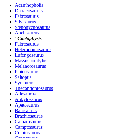
Acanthopholis
Dicraeosaurus
Fabrosaurus
Silvisaurus
Stenonychosaurus
Anchisaurus
>
Coelophysis
Fabrosaurus
Heterodontosaurus
Lufengosaurus
Massospondylus
Melanorosaurus
Plateosaurus
Saltopus
Syntaurus
Thecondontosaurus
Allosaurus
Ankylosaurus
Apatosaurus
Barosaurus
Brachiosaurus
Camarasaurus
Camptosaurus
Ceratosaurus