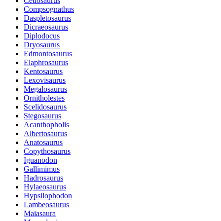
Cetiosaurus
Compsognathus
Daspletosaurus
Dicraeosaurus
Diplodocus
Dryosaurus
Edmontosaurus
Elaphrosaurus
Kentosaurus
Lexovisaurus
Megalosaurus
Ornitholestes
Scelidosaurus
Stegosaurus
Acanthopholis
Albertosaurus
Anatosaurus
Copythosaurus
Iguanodon
Gallimimus
Hadrosaurus
Hylaeosaurus
Hypsilophodon
Lambeosaurus
Maiasaura