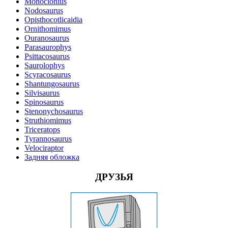
Monoclonius
Nodosaurus
Opisthocotlicaidia
Ornithomimus
Ouranosaurus
Parasaurophys
Psittacosaurus
Saurolophys
Scyracosaurus
Shantungosaurus
Silvisaurus
Spinosaurus
Stenonychosaurus
Struthiomimus
Triceratops
Tyrannosaurus
Velociraptor
Задняя обложка
ДРУЗЬЯ