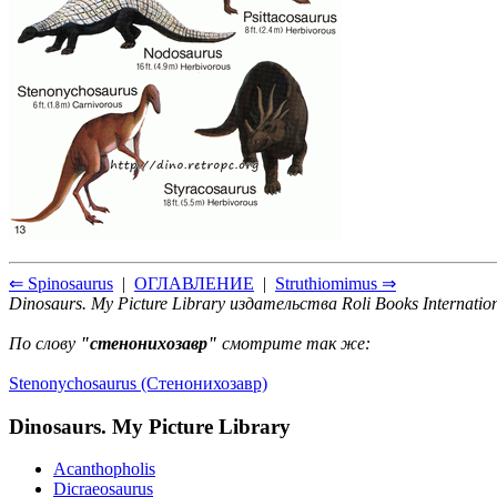
⇐ Spinosaurus
|
ОГЛАВЛЕНИЕ
|
Struthiomimus ⇒
Dinosaurs. My Picture Library издательства Roli Books Internatio
По слову
"cтенонихозавр"
смотрите так же:
Stenonychosaurus (Cтенонихозавр)
Dinosaurs. My Picture Library
Acanthopholis
Dicraeosaurus