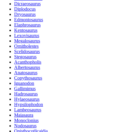
Dicraeosaurus
Diplodocus
Dryosaurus
Edmontosaurus
Elaphrosaurus
Kentosaurus
Lexovisaurus
Megalosaurus
Ornitholestes
Scelidosaurus
Stegosaurus
Acanthopholis
Albertosaurus
Anatosaurus
Copythosaurus
Iguanodon
Gallimimus
Hadrosaurus
Hylaeosaurus
Hypsilophodon
Lambeosaurus
Maiasaura
Monoclonius
Nodosaurus
Opisthocotlicaidia