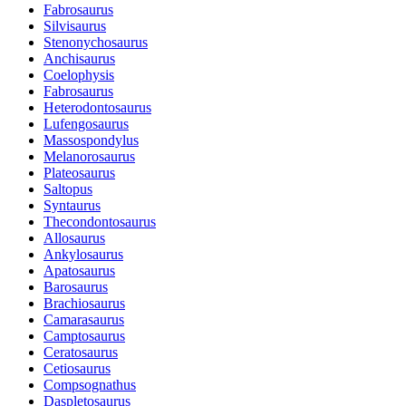
Fabrosaurus
Silvisaurus
Stenonychosaurus
Anchisaurus
Coelophysis
Fabrosaurus
Heterodontosaurus
Lufengosaurus
Massospondylus
Melanorosaurus
Plateosaurus
Saltopus
Syntaurus
Thecondontosaurus
Allosaurus
Ankylosaurus
Apatosaurus
Barosaurus
Brachiosaurus
Camarasaurus
Camptosaurus
Ceratosaurus
Cetiosaurus
Compsognathus
Daspletosaurus