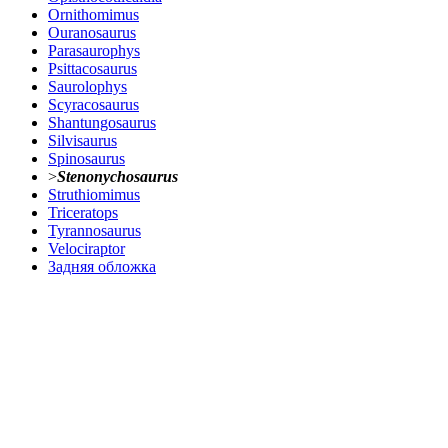
Ornithomimus
Ouranosaurus
Parasaurophys
Psittacosaurus
Saurolophys
Scyracosaurus
Shantungosaurus
Silvisaurus
Spinosaurus
>
Stenonychosaurus
Struthiomimus
Triceratops
Tyrannosaurus
Velociraptor
Задняя обложка