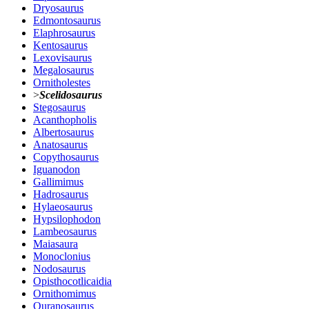
Dryosaurus
Edmontosaurus
Elaphrosaurus
Kentosaurus
Lexovisaurus
Megalosaurus
Ornitholestes
>
Scelidosaurus
Stegosaurus
Acanthopholis
Albertosaurus
Anatosaurus
Copythosaurus
Iguanodon
Gallimimus
Hadrosaurus
Hylaeosaurus
Hypsilophodon
Lambeosaurus
Maiasaura
Monoclonius
Nodosaurus
Opisthocotlicaidia
Ornithomimus
Ouranosaurus