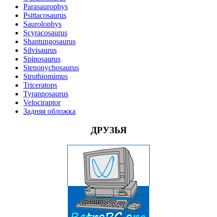
Parasaurophys
Psittacosaurus
Saurolophys
Scyracosaurus
Shantungosaurus
Silvisaurus
Spinosaurus
Stenonychosaurus
Struthiomimus
Triceratops
Tyrannosaurus
Velociraptor
Задняя обложка
ДРУЗЬЯ