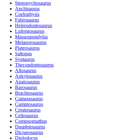
Stenonychosaurus
Anchisaurus
Coelophysis
Fabrosaurus
Heterodontosaurus
Lufengosaurus
Massospondylus
Melanorosaurus
Plateosaurus
Saltopus
Syntaurus
Thecondontosaurus
Allosaurus
Ankylosaurus
Apatosaurus
Barosaurus
Brachiosaurus
Camarasaurus
Camptosaurus
Ceratosaurus
Cetiosaurus
Compsognathus
Daspletosaurus
Dicraeosaurus
Diplodocus