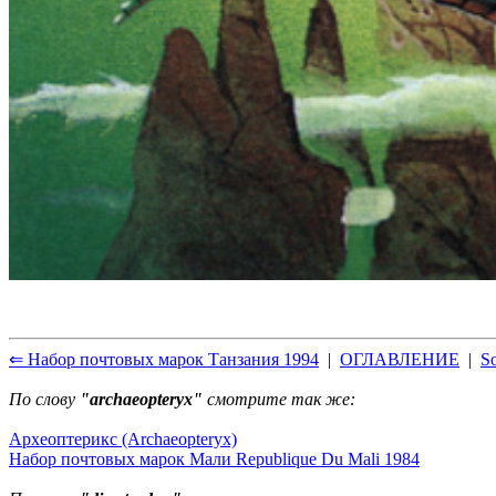
⇐ Набор почтовых марок Танзания 1994
|
ОГЛАВЛЕНИЕ
|
S
По слову
"archaeopteryx"
смотрите так же:
Археоптерикс (Archaeopteryx)
Набор почтовых марок Мали Republique Du Mali 1984