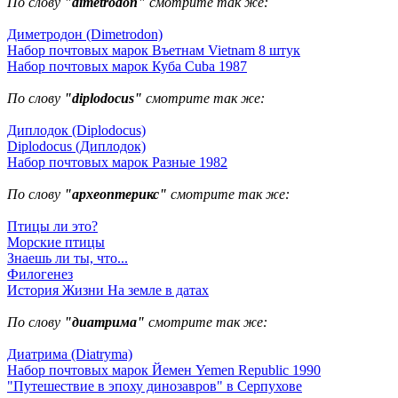
По слову
"dimetrodon"
смотрите так же:
Диметродон (Dimetrodon)
Набор почтовых марок Въетнам Vietnam 8 штук
Набор почтовых марок Куба Cuba 1987
По слову
"diplodocus"
смотрите так же:
Диплодок (Diplodocus)
Diplodocus (Диплодок)
Набор почтовых марок Разные 1982
По слову
"археоптерикс"
смотрите так же:
Птицы ли это?
Морские птицы
Знаешь ли ты, что...
Филогенез
История Жизни На земле в датах
По слову
"диатрима"
смотрите так же:
Диатрима (Diatryma)
Набор почтовых марок Йемен Yemen Republic 1990
"Путешествие в эпоху динозавров" в Серпухове