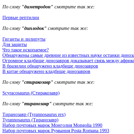
По слову
"диметродон"
смотрите так же:
Первые рептилии
По слову
"диплодок"
смотрите так же:
Гиганты и лилипуты
Для защиты
Что такое ископаемое?
Обнаружены самые древние из известных науке останки диноз
Огромное кладбище динозавров доказывает связь между африк
В бразилии обнаружено кладбище динозавров
В китае обнаружено кладбище динозавров
По слову
"стиракозавр"
смотрите так же:
Scyracosaurus (Стиракозавр)
По слову
"тиранозавр"
смотрите так же:
Тиранозавр (Tyrannosaurus rex)
Tyrannosaurus (Тиранозавр)
Набор почтовых марок Монголия Mongolia 1990
Набор почтовых марок Румыния Posta Romana 1993