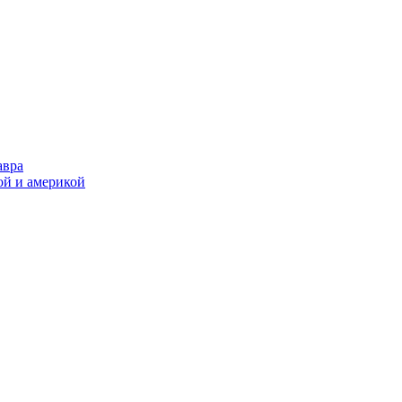
авра
ой и америкой