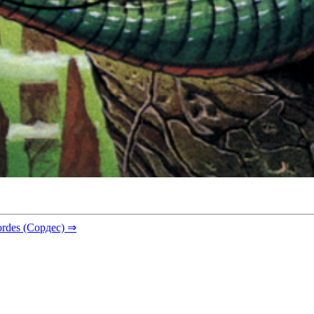
ordes (Сордес) ⇒