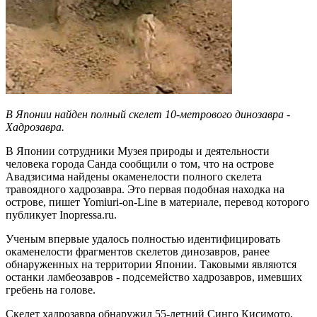
В Японии найден полный скелет 10-метрового динозавра -
Хадрозавра.
В Японии сотрудники Музея природы и деятельности
человека города Санда сообщили о том, что на острове
Авадзисима найдены окаменелости полного скелета
травоядного хадрозавра. Это первая подобная находка на
острове, пишет Yomiuri-on-Line в материале, перевод которого
публикует Inopressa.ru.
Ученым впервые удалось полностью идентифицировать
окаменелости фрагментов скелетов динозавров, ранее
обнаруженных на территории Японии. Таковыми являются
останки ламбеозавров - подсемейство хадрозавров, имевших
гребень на голове.
Скелет хадрозавра обнаружил 55-летний Синго Кисимото,