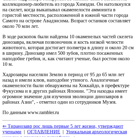
коллекционер-любитель из города Химэдзи. Он натолкнулся
на скелет, когда выкапывал окаменелости аммонита в
гористой местности, расположенной в южной части города
Самото на острове Авадзисима. Возраст останков составляет
около 70 млн лет.
В ходе раскопок были найдены 10 окаменелых частей скелета
динозавра, включая позвоночник и кость низкой челюсти
животного, которая достигает полметра в длину и около 20 см
в ширину. Динозавр имел 500 зубов, плотно посаженных
наподобие гребня, и, как считают ученые, был ростом около
10 м.
Хадрозавры населяли Землю в период от 95 до 65 млн лет
назад и имели клюв, наподобие утиного. Аналогичные
окаменелости были обнаружены на Хоккайдо, в префектуре
Фукусима и в других районах Японии. "Эта находка имеет
огромное значение для изучения эволюции динозавров в
районах Азии", - отметил один из сотрудников Музея.
По данным
www.rambler.ru
⇐ Тиранозавр рос лишь первые 5 лет жизни, утверждают
учеными
|
ОГЛАВЛЕНИЕ
|
Уникальная археологическая