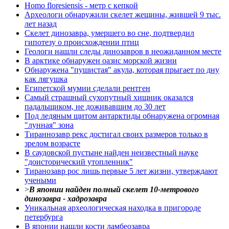
Homo floresiensis - метр с кепкой
Археологи обнаружили скелет жещины, жившей 9 тыс.
лет назад
Скелет динозавра, умершего во сне, подтвердил
гипотезу о происхождении птиц
Геологи нашли следы динозавров в неожиданном месте
В арктике обнаружен оазис морской жизни
Обнаружена "пушистая" акула, которая прыгает по дну
как лягушка
Египетской мумии сделали рентген
Самый страшный сухопутный хищник оказался
падальщиком, не доживавшим до 30 лет
Под ледяным щитом антарктиды обнаружена огромная
"лунная" зона
Тираннозавр рекс достигал своих размеров только в
зрелом возрасте
В саудовской пустыне найден неизвестный науке
"доисторический утопленник"
Тиранозавр рос лишь первые 5 лет жизни, утверждают
учеными
>
В японии найден полный скелет 10-метрового
динозавра - хадрозавра
Уникальная археологическая находка в пригороде
петербурга
В японии нашли кости ламбеозавра