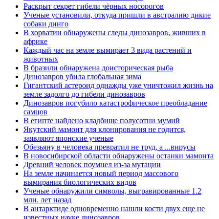
Раскрыт секрет гибели чёрных носорогов
Ученые установили, откуда пришли в австралию дикие
собаки динго
В хорватии обнаружены следы динозавров, живших в
африке
Каждый час на земле вымирает 3 вида растений и
животных
В бразили обнаружена доисторическая рыба
Динозавров убила глобальная зима
Гигантский астероид однажды уже уничтожил жизнь на
земле задолго до гибели динозавров
Динозавров погубило катастрофическое преобладание
самцов
В египте найдено кладбище полусотни мумий
Якутский мамонт для клонирования не годится,
заявляют японские ученые
Обезьяну в человека превратил не труд, а ...вирусы
В новосибирской области обнаружены останки мамонта
Древний человек поумнел из-за мутации
На земле начинается новый период массового
вымирания биологических видов
Ученые обнаружили символы, выгравированные 1.2
млн. лет назад
В антарктиде одновременно нашли кости двух еще не
известных науке динозавров