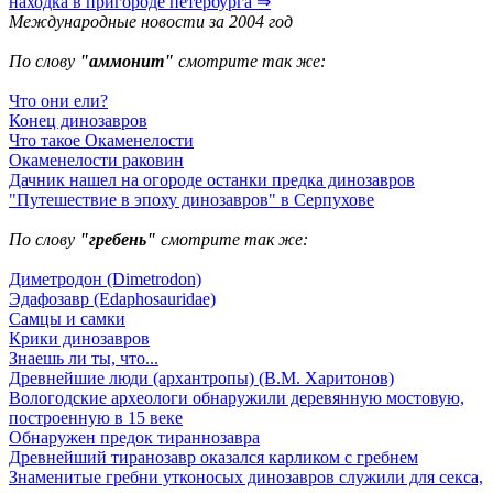
находка в пригороде петербурга ⇒
Международные новости за 2004 год
По слову
"аммонит"
смотрите так же:
Что они ели?
Конец динозавров
Что такое Окаменелости
Окаменелости раковин
Дачник нашел на огороде останки предка динозавров
"Путешествие в эпоху динозавров" в Серпухове
По слову
"гребень"
смотрите так же:
Диметродон (Dimetrodon)
Эдафозавр (Edaphosauridae)
Самцы и самки
Крики динозавров
Знаешь ли ты, что...
Древнейшие люди (архантропы) (В.М. Харитонов)
Вологодские археологи обнаружили деревянную мостовую,
построенную в 15 веке
Обнаружен предок тираннозавра
Древнейший тиранозавр оказался карликом с гребнем
Знаменитые гребни утконосых динозавров служили для секса,