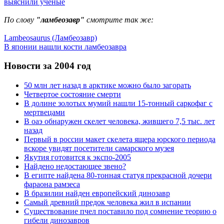
выяснили ученые
По слову
"ламбеозавр"
смотрите так же:
Lambeosaurus (Ламбеозавр)
В японии нашли кости ламбеозавра
Новости за 2004 год
50 млн лет назад в арктике можно было загорать
Четвертое состояние смерти
В долине золотых мумий нашли 15-тонный саркофаг с
мертвецами
В оаэ обнаружен скелет человека, жившего 7,5 тыс. лет
назад
Первый в россии макет скелета ящера юрского периода
вскоре увидят посетители самарского музея
Якутия готовится к экспо-2005
Найдено недостающее звено?
В египте найдена 80-тонная статуя прекрасной дочери
фараона рамзеса
В бразилии найден европейский динозавр
Самый древний предок человека жил в испании
Существование пчел поставило под сомнение теорию о
гибели динозавров