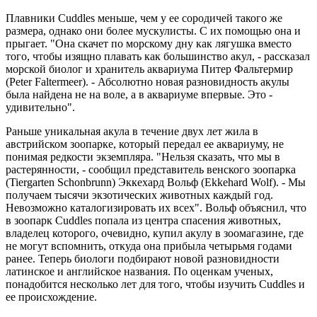
Плавники Cuddles меньше, чем у ее сородичей такого же
размера, однако они более мускулисты. С их помощью она и
прыгает. "Она скачет по морскому дну как лягушка вместо
того, чтобы изящно плавать как большинство акул, - рассказал
морской биолог и хранитель аквариума Питер Фальтермир
(Peter Faltermeer). - Абсолютно новая разновидность акулы
была найдена не на воле, а в аквариуме впервые. Это -
удивительно".
Раньше уникальная акула в течение двух лет жила в
австрийском зоопарке, который передал ее аквариуму, не
понимая редкости экземпляра. "Нельзя сказать, что мы в
растерянности, - сообщил представитель венского зоопарка
(Tiergarten Schonbrunn) Эккехард Вольф (Ekkehard Wolf). - Мы
получаем тысячи экзотических животных каждый год.
Невозможно каталогизировать их всех". Вольф объяснил, что
в зоопарк Cuddles попала из центра спасения животных,
владелец которого, очевидно, купил акулу в зоомагазине, где
не могут вспомнить, откуда она прибыла четырьмя годами
ранее. Теперь биологи подбирают новой разновидности
латинское и английское названия. По оценкам ученых,
понадобится несколько лет для того, чтобы изучить Cuddles и
ее происхождение.