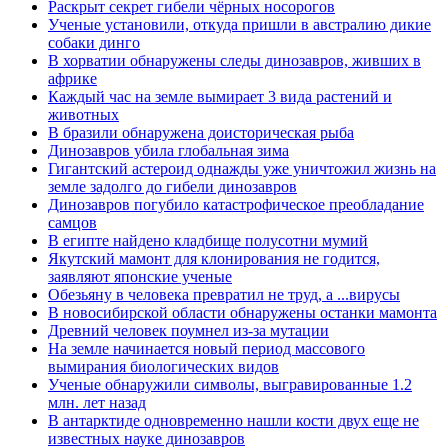
Раскрыт секрет гибели чёрных носорогов
Ученые установили, откуда пришли в австралию дикие
собаки динго
В хорватии обнаружены следы динозавров, живших в
африке
Каждый час на земле вымирает 3 вида растений и
животных
В бразили обнаружена доисторическая рыба
Динозавров убила глобальная зима
Гигантский астероид однажды уже уничтожил жизнь на
земле задолго до гибели динозавров
Динозавров погубило катастрофическое преобладание
самцов
В египте найдено кладбище полусотни мумий
Якутский мамонт для клонирования не годится,
заявляют японские ученые
Обезьяну в человека превратил не труд, а ...вирусы
В новосибирской области обнаружены останки мамонта
Древний человек поумнел из-за мутации
На земле начинается новый период массового
вымирания биологических видов
Ученые обнаружили символы, выгравированные 1.2
млн. лет назад
В антарктиде одновременно нашли кости двух еще не
известных науке динозавров