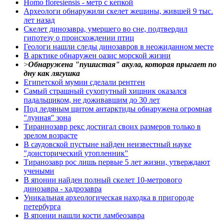
Homo floresiensis - метр с кепкой
Археологи обнаружили скелет жещины, жившей 9 тыс.
лет назад
Скелет динозавра, умершего во сне, подтвердил
гипотезу о происхождении птиц
Геологи нашли следы динозавров в неожиданном месте
В арктике обнаружен оазис морской жизни
>
Обнаружена "пушистая" акула, которая прыгает по
дну как лягушка
Египетской мумии сделали рентген
Самый страшный сухопутный хищник оказался
падальщиком, не доживавшим до 30 лет
Под ледяным щитом антарктиды обнаружена огромная
"лунная" зона
Тираннозавр рекс достигал своих размеров только в
зрелом возрасте
В саудовской пустыне найден неизвестный науке
"доисторический утопленник"
Тиранозавр рос лишь первые 5 лет жизни, утверждают
учеными
В японии найден полный скелет 10-метрового
динозавра - хадрозавра
Уникальная археологическая находка в пригороде
петербурга
В японии нашли кости ламбеозавра