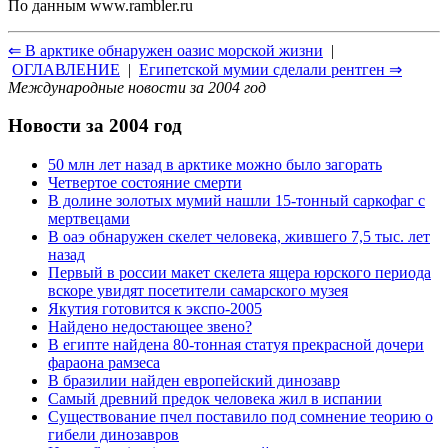
По данным
www.rambler.ru
⇐ В арктике обнаружен оазис морской жизни
|
ОГЛАВЛЕНИЕ
|
Египетской мумии сделали рентген ⇒
Международные новости за 2004 год
Новости за 2004 год
50 млн лет назад в арктике можно было загорать
Четвертое состояние смерти
В долине золотых мумий нашли 15-тонный саркофаг с
мертвецами
В оаэ обнаружен скелет человека, жившего 7,5 тыс. лет
назад
Первый в россии макет скелета ящера юрского периода
вскоре увидят посетители самарского музея
Якутия готовится к экспо-2005
Найдено недостающее звено?
В египте найдена 80-тонная статуя прекрасной дочери
фараона рамзеса
В бразилии найден европейский динозавр
Самый древний предок человека жил в испании
Существование пчел поставило под сомнение теорию о
гибели динозавров