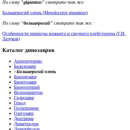
По слову
"giganteus"
смотрите так же:
Большерогий олень (Megaloceros giganteus)
По слову
"большерогий"
смотрите так же:
Особенности природы нижнего и среднего плейстоцена (Г.И.
Лазуков)
Каталог динозавров
Археоптерикс
Базилозавр
>
Большерогий олень
Брахиозавр
Бронтозавр
Бронтотерий
Велоцираптор
Гадрозавр
Генод
Гесперорнис
Горгозавр
Диатрима
Диметродон
Диморфодон