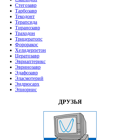
Стегозавр
Тарбозавр
Текодонт
Терапсида
Тиранозавр
Траходон
Трицератопс
Фороракос
Хелидерпетон
Цератозавр
Эвриаптерикс
Эвринозавр
Эдафозавр
Эласмотерий
Эндрюсарх
Эпиорнис
ДРУЗЬЯ