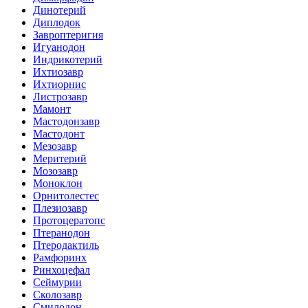
Динотерий
Диплодок
Завроптеригия
Игуанодон
Индрикотерий
Ихтиозавр
Ихтиорнис
Листрозавр
Мамонт
Мастодонзавр
Мастодонт
Мезозавр
Меритерий
Мозозавр
Моноклон
Орнитолестес
Плезиозавр
Протоцератопс
Птеранодон
Птеродактиль
Рамфоринх
Ринхоцефал
Сеймурии
Сколозавр
Смилодон