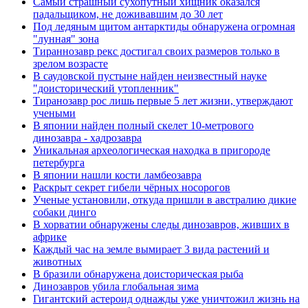
Самый страшный сухопутный хищник оказался
падальщиком, не доживавшим до 30 лет
Под ледяным щитом антарктиды обнаружена огромная
"лунная" зона
Тираннозавр рекс достигал своих размеров только в
зрелом возрасте
В саудовской пустыне найден неизвестный науке
"доисторический утопленник"
Тиранозавр рос лишь первые 5 лет жизни, утверждают
учеными
В японии найден полный скелет 10-метрового
динозавра - хадрозавра
Уникальная археологическая находка в пригороде
петербурга
В японии нашли кости ламбеозавра
Раскрыт секрет гибели чёрных носорогов
Ученые установили, откуда пришли в австралию дикие
собаки динго
В хорватии обнаружены следы динозавров, живших в
африке
Каждый час на земле вымирает 3 вида растений и
животных
В бразили обнаружена доисторическая рыба
Динозавров убила глобальная зима
Гигантский астероид однажды уже уничтожил жизнь на