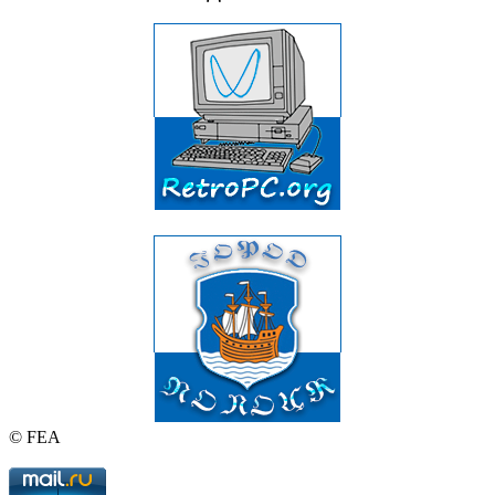
© FEA