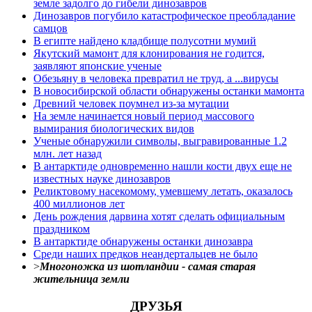
земле задолго до гибели динозавров
Динозавров погубило катастрофическое преобладание
самцов
В египте найдено кладбище полусотни мумий
Якутский мамонт для клонирования не годится,
заявляют японские ученые
Обезьяну в человека превратил не труд, а ...вирусы
В новосибирской области обнаружены останки мамонта
Древний человек поумнел из-за мутации
На земле начинается новый период массового
вымирания биологических видов
Ученые обнаружили символы, выгравированные 1.2
млн. лет назад
В антарктиде одновременно нашли кости двух еще не
известных науке динозавров
Реликтовому насекомому, умевшему летать, оказалось
400 миллионов лет
День рождения дарвина хотят сделать официальным
праздником
В антарктиде обнаружены останки динозавра
Среди наших предков неандертальцев не было
>
Многоножка из шотландии - самая старая
жительница земли
ДРУЗЬЯ