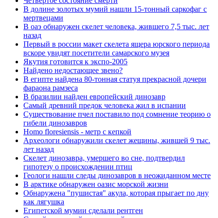
Четвертое состояние смерти
В долине золотых мумий нашли 15-тонный саркофаг с
мертвецами
В оаэ обнаружен скелет человека, жившего 7,5 тыс. лет
назад
Первый в россии макет скелета ящера юрского периода
вскоре увидят посетители самарского музея
Якутия готовится к экспо-2005
Найдено недостающее звено?
В египте найдена 80-тонная статуя прекрасной дочери
фараона рамзеса
В бразилии найден европейский динозавр
Самый древний предок человека жил в испании
Существование пчел поставило под сомнение теорию о
гибели динозавров
Homo floresiensis - метр с кепкой
Археологи обнаружили скелет жещины, жившей 9 тыс.
лет назад
Скелет динозавра, умершего во сне, подтвердил
гипотезу о происхождении птиц
Геологи нашли следы динозавров в неожиданном месте
В арктике обнаружен оазис морской жизни
Обнаружена "пушистая" акула, которая прыгает по дну
как лягушка
Египетской мумии сделали рентген