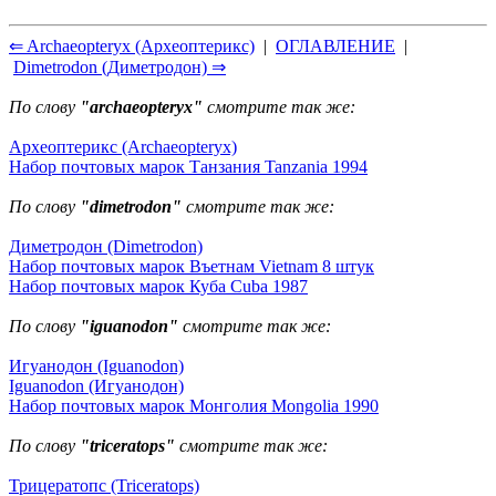
⇐ Archaeopteryx (Археоптерикс)
|
ОГЛАВЛЕНИЕ
|
Dimetrodon (Диметродон) ⇒
По слову
"archaeopteryx"
смотрите так же:
Археоптерикс (Archaeopteryx)
Набор почтовых марок Танзания Tanzania 1994
По слову
"dimetrodon"
смотрите так же:
Диметродон (Dimetrodon)
Набор почтовых марок Въетнам Vietnam 8 штук
Набор почтовых марок Куба Cuba 1987
По слову
"iguanodon"
смотрите так же:
Игуанодон (Iguanodon)
Iguanodon (Игуанодон)
Набор почтовых марок Монголия Mongolia 1990
По слову
"triceratops"
смотрите так же:
Трицератопс (Triceratops)