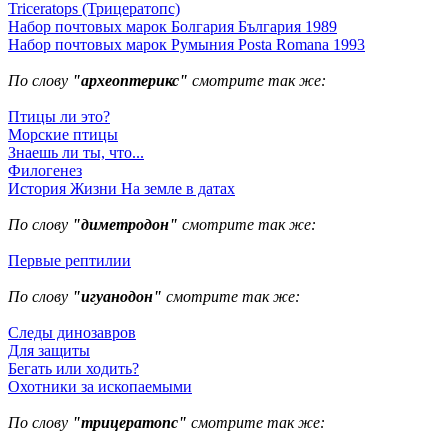
Triceratops (Трицератопс)
Набор почтовых марок Болгария България 1989
Набор почтовых марок Румыния Posta Romana 1993
По слову
"археоптерикс"
смотрите так же:
Птицы ли это?
Морские птицы
Знаешь ли ты, что...
Филогенез
История Жизни На земле в датах
По слову
"диметродон"
смотрите так же:
Первые рептилии
По слову
"игуанодон"
смотрите так же:
Следы динозавров
Для защиты
Бегать или ходить?
Охотники за ископаемыми
По слову
"трицератопс"
смотрите так же: