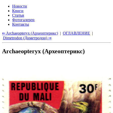
Новости
Книги
Статьи
Фотогалереи
Контакты
⇐ Archaeopteryx (Археоптерикс)
|
ОГЛАВЛЕНИЕ
|
Dimetrodon (Диметродон) ⇒
Archaeopteryx (Археоптерикс)