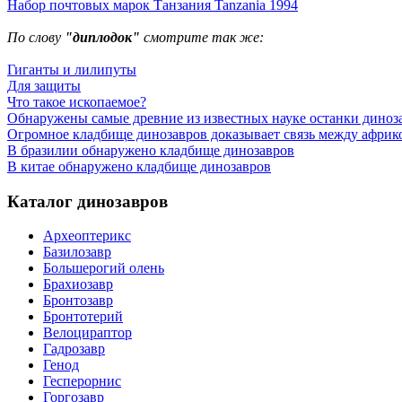
Набор почтовых марок Танзания Tanzania 1994
По слову
"диплодок"
смотрите так же:
Гиганты и лилипуты
Для защиты
Что такое ископаемое?
Обнаружены самые древние из известных науке останки диноз
Огромное кладбище динозавров доказывает связь между африк
В бразилии обнаружено кладбище динозавров
В китае обнаружено кладбище динозавров
Каталог динозавров
Археоптерикс
Базилозавр
Большерогий олень
Брахиозавр
Бронтозавр
Бронтотерий
Велоцираптор
Гадрозавр
Генод
Гесперорнис
Горгозавр