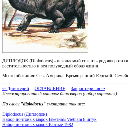
ДИПЛОДОК (Diplodocus) - ископаемый гигант - род ящеротазов
растительностью и вел полуводный образ жизни.
Место обитания: Сев. Америка. Время: ранний Юрский. Семейс
⇐ Динотерий
|
ОГЛАВЛЕНИЕ
|
Завроптеригия ⇒
Иллюстрированный каталог динозавров (набор карточек)
По слову
"diplodocus"
смотрите так же:
Diplodocus (Диплодок)
Набор почтовых марок Въетнам Vietnam 8 штук
Набор почтовых марок Разные 1982