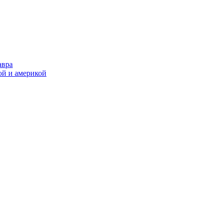
авра
ой и америкой