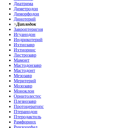
Диатрима
Диметродон
Диморфодон
Динотерий
>
Диплодок
Завроптеригия
Игуанодон
Индрикотерий
Ихтиозавр
Ихтиорнис
Листрозавр
Мамонт
Мастодонзавр
Мастодонт
Мезозавр
Меритерий
Мозозавр
Моноклон
Орнитолестес
Плезиозавр
Протоцератопс
Птеранодон
Птеродактиль
Рамфоринх
Ринхоцефал