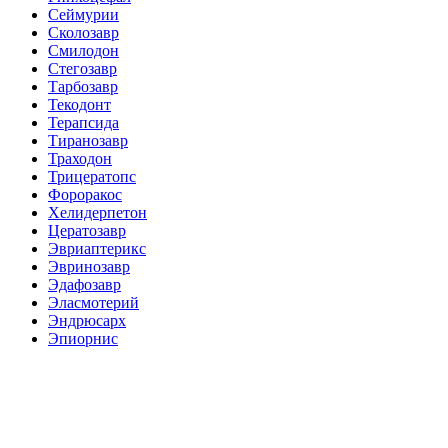
Сеймурии
Сколозавр
Смилодон
Стегозавр
Тарбозавр
Текодонт
Терапсида
Тиранозавр
Траходон
Трицератопс
Фороракос
Хелидерпетон
Цератозавр
Эвриаптерикс
Эвринозавр
Эдафозавр
Эласмотерий
Эндрюсарх
Эпиорнис