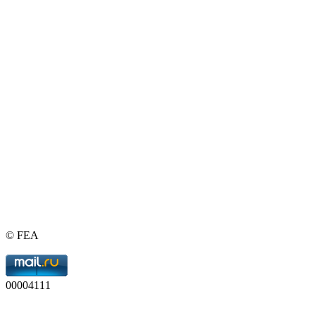
© FEA
00004111