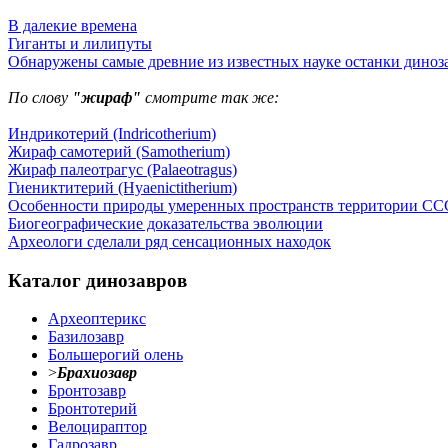
В далекие времена
Гиганты и лилипуты
Обнаружены самые древние из известных науке останки диноз
По слову
"жираф"
смотрите так же:
Индрикотерий (Indricotherium)
Жираф самотерий (Samotherium)
Жираф палеотрагус (Palaeotragus)
Гиениктитерий (Hyaenictitherium)
Особенности природы умеренных пространств территории СС
Биогеографические доказательства эволюции
Археологи сделали ряд сенсационных находок
Каталог динозавров
Археоптерикс
Базилозавр
Большерогий олень
>
Брахиозавр
Бронтозавр
Бронтотерий
Велоцираптор
Гадрозавр