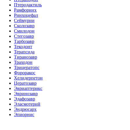
Птеродактиль
Рамфоринх
Ринхоцефал
Сеймурии
Сколозавр
Смилодон
Стегозавр
Тарбозавр
Текодонт
Терапсида
Тиранозавр
Траходон
Трицератопс
Фороракос
Хелидерпетон
Цератозавр
Эвриаптерикс
Эвринозавр
Эдафозавр
Эласмотерий
Эндрюсарх
Эпиорнис