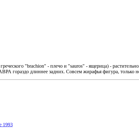
т греческого "brachion" - плечо и "sauros" - ящерица) - растите
РА гораздо длиннее задних. Совсем жирафья фигура, только н
e 1993