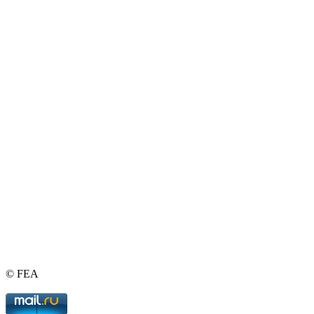
© FEA