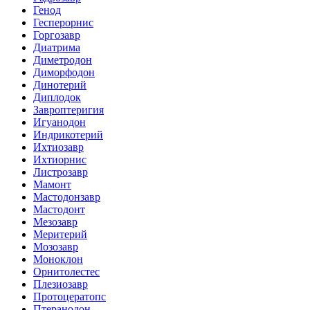
Генод
Гесперорнис
Горгозавр
Диатрима
Диметродон
Диморфодон
Динотерий
Диплодок
Завроптеригия
Игуанодон
Индрикотерий
Ихтиозавр
Ихтиорнис
Листрозавр
Мамонт
Мастодонзавр
Мастодонт
Мезозавр
Меритерий
Мозозавр
Моноклон
Орнитолестес
Плезиозавр
Протоцератопс
Птеранодон