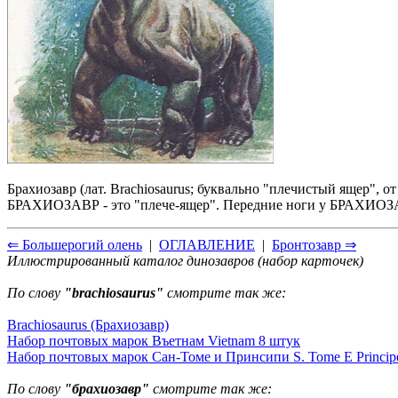
Брахиозавр (лат. Brachiosaurus; буквально "плечистый ящер", о
БРАХИОЗАВР - это "плече-ящер". Передние ноги у БРАХИОЗАВ
⇐ Большерогий олень
|
ОГЛАВЛЕНИЕ
|
Бронтозавр ⇒
Иллюстрированный каталог динозавров (набор карточек)
По слову
"brachiosaurus"
смотрите так же:
Brachiosaurus (Брахиозавр)
Набор почтовых марок Въетнам Vietnam 8 штук
Набор почтовых марок Сан-Томе и Принсипи S. Tome E Princip
По слову
"брахиозавр"
смотрите так же: