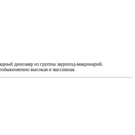
льноядный динозавр из группы зауропод-макронарий.
еобыкновенно высокая и массивная.