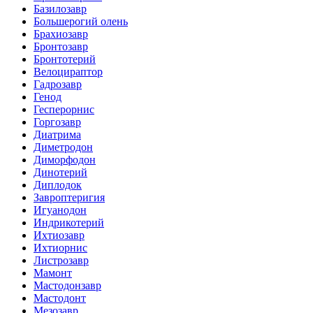
Базилозавр
Большерогий олень
Брахиозавр
Бронтозавр
Бронтотерий
Велоцираптор
Гадрозавр
Генод
Гесперорнис
Горгозавр
Диатрима
Диметродон
Диморфодон
Динотерий
Диплодок
Завроптеригия
Игуанодон
Индрикотерий
Ихтиозавр
Ихтиорнис
Листрозавр
Мамонт
Мастодонзавр
Мастодонт
Мезозавр