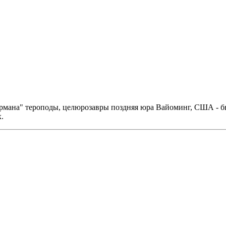
ермана" тероподы, целюрозавры поздняя юра Вайоминг, США - б
.