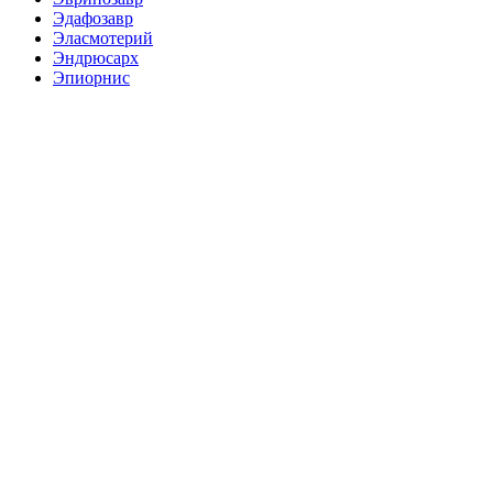
Эдафозавр
Эласмотерий
Эндрюсарх
Эпиорнис