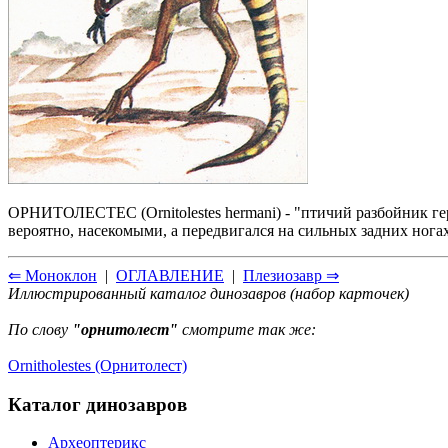
ОРНИТОЛЕСТЕС (Ornitolestes hermani) - "птичий разбойник г
вероятно, насекомыми, а передвигался на сильных задних ногах
⇐ Моноклон
|
ОГЛАВЛЕНИЕ
|
Плезиозавр ⇒
Иллюстрированный каталог динозавров (набор карточек)
По слову
"орнитолест"
смотрите так же:
Ornitholestes (Орнитолест)
Каталог динозавров
Археоптерикс