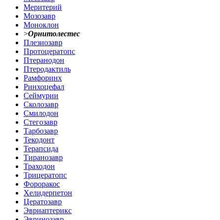
Меритерий
Мозозавр
Моноклон
>
Орнитолестес
Плезиозавр
Протоцератопс
Птеранодон
Птеродактиль
Рамфоринх
Ринхоцефал
Сеймурии
Сколозавр
Смилодон
Стегозавр
Тарбозавр
Текодонт
Терапсида
Тиранозавр
Траходон
Трицератопс
Фороракос
Хелидерпетон
Цератозавр
Эвриаптерикс
Эвринозавр