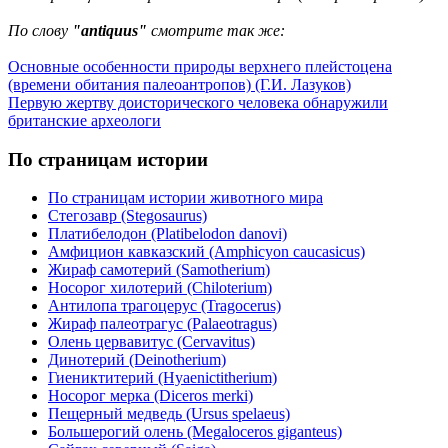
По слову
"antiquus"
смотрите так же:
Основные особенности природы верхнего плейстоцена
(времени обитания палеоантропов) (Г.И. Лазуков)
Первую жертву доисторического человека обнаружили
британские археологи
По страницам истории
По страницам истории животного мира
Стегозавр (Stegosaurus)
Платибелодон (Platibelodon danovi)
Амфицион кавказский (Amphicyon caucasicus)
Жираф самотерий (Samotherium)
Носорог хилотерий (Chiloterium)
Антилопа трагоцерус (Tragocerus)
Жираф палеотрагус (Palaeotragus)
Олень цервавитус (Cervavitus)
Динотерий (Deinotherium)
Гиениктитерий (Hyaenictitherium)
Носорог мерка (Diceros merki)
Пещерный медведь (Ursus spelaeus)
Большерогий олень (Megaloceros giganteus)