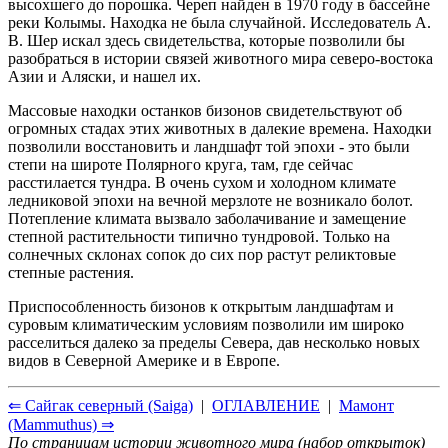
высохшего до порошка. Череп найден в 1970 году в бассейне
реки Колымы. Находка не была случайной. Исследователь А.
В. Шер искал здесь свидетельства, которые позволили бы
разобраться в истории связей животного мира северо-востока
Азии и Аляски, и нашел их.
Массовые находки останков бизонов свидетельствуют об
огромных стадах этих животных в далекие времена. Находки
позволили восстановить и ландшафт той эпохи - это были
степи на широте Полярного круга, там, где сейчас
расстилается тундра. В очень сухом и холодном климате
ледниковой эпохи на вечной мерзлоте не возникало болот.
Потепление климата вызвало заболачивание и замещение
степной растительности типично тундровой. Только на
солнечных склонах сопок до сих пор растут реликтовые
степные растения.
Приспособленность бизонов к открытым ландшафтам и
суровым климатическим условиям позволили им широко
расселиться далеко за пределы Севера, дав несколько новых
видов в Северной Америке и в Европе.
⇐ Сайгак северный (Saiga)
|
ОГЛАВЛЕНИЕ
|
Мамонт
(Mammuthus) ⇒
По страницам истории животного мира (набор открыток)