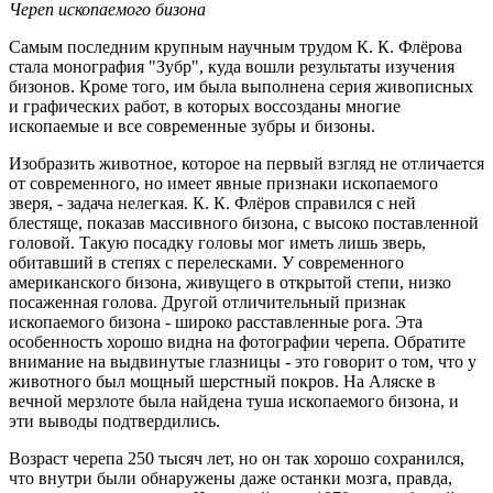
Череп ископаемого бизона
Самым последним крупным научным трудом К. К. Флёрова
стала монография "Зубр", куда вошли результаты изучения
бизонов. Кроме того, им была выполнена серия живописных
и графических работ, в которых воссозданы многие
ископаемые и все современные зубры и бизоны.
Изобразить животное, которое на первый взгляд не отличается
от современного, но имеет явные признаки ископаемого
зверя, - задача нелегкая. К. К. Флёров справился с ней
блестяще, показав массивного бизона, с высоко поставленной
головой. Такую посадку головы мог иметь лишь зверь,
обитавший в степях с перелесками. У современного
американского бизона, живущего в открытой степи, низко
посаженная голова. Другой отличительный признак
ископаемого бизона - широко расставленные рога. Эта
особенность хорошо видна на фотографии черепа. Обратите
внимание на выдвинутые глазницы - это говорит о том, что у
животного был мощный шерстный покров. На Аляске в
вечной мерзлоте была найдена туша ископаемого бизона, и
эти выводы подтвердились.
Возраст черепа 250 тысяч лет, но он так хорошо сохранился,
что внутри были обнаружены даже останки мозга, правда,