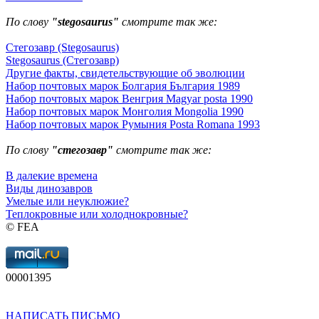
По слову
"stegosaurus"
смотрите так же:
Стегозавр (Stegosaurus)
Stegosaurus (Стегозавр)
Другие факты, свидетельствующие об эволюции
Набор почтовых марок Болгария България 1989
Набор почтовых марок Венгрия Magyar posta 1990
Набор почтовых марок Монголия Mongolia 1990
Набор почтовых марок Румыния Posta Romana 1993
По слову
"стегозавр"
смотрите так же:
В далекие времена
Виды динозавров
Умелые или неуклюжие?
Теплокровные или холоднокровные?
© FEA
00001395
НАПИСАТЬ ПИСЬМО