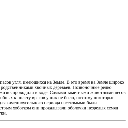
апасов угля, имеющихся на Земле. В это время на Земле широко
и родственниками хвойных деревьев. Позвоночные редко
 жизнь проводили в воде. Самыми заметными животными лесов
бных к полету врагов у них не было, поэтому некоторые
 для каменноугольного периода насекомыми были
Острым хоботком они прокалывали оболочки незрелых семян
уки.