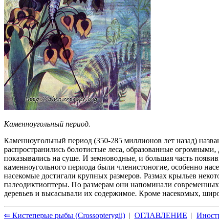
Каменноугольный период.
Каменноугольный период (350-285 миллионов лет назад) назван
распространились болотистые леса, образованные огромными,
показывались на суше. И земноводные, и большая часть поя
каменноугольного периода были членистоногие, особенно нас
насекомые достигали крупных размеров. Размах крыльев некот
палеодиктиоптеры. По размерам они напоминали современных с
деревьев и высасывали их содержимое. Кроме насекомых, ши
⇐ Кистеперые рыбы (Crossopterygii)
|
ОГЛАВЛЕНИЕ
|
Иностр