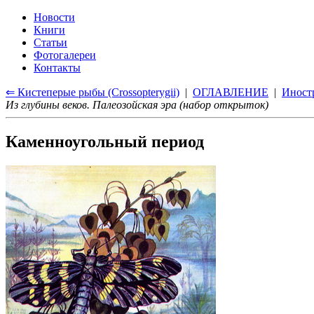
Новости
Книги
Статьи
Фотогалереи
Контакты
⇐ Кистеперые рыбы (Crossopterygii)
|
ОГЛАВЛЕНИЕ
|
Иностр
Из глубины веков. Палеозойская эра (набор открыток)
Каменноугольный период