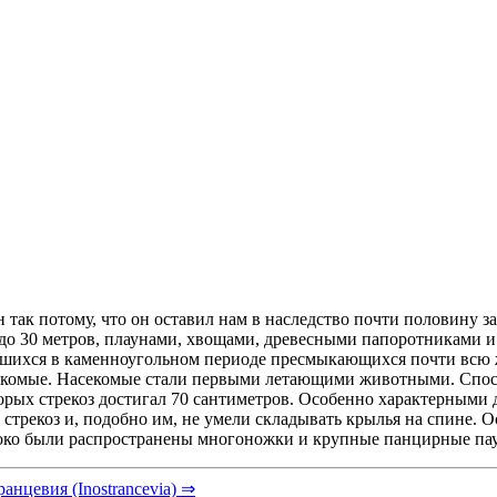
 так потому, что он оставил нам в наследство почти половину з
 до 30 метров, плаунами, хвощами, древесными папоротниками 
вившихся в каменноугольном периоде пресмыкающихся почти всю
екомые. Насекомые стали первыми летающими животными. Спосо
орых стрекоз достигал 70 сантиметров. Особенно характерными
трекоз и, подобно им, не умели складывать крылья на спине. 
роко были распространены многоножки и крупные панцирные па
анцевия (Inostrancevia) ⇒