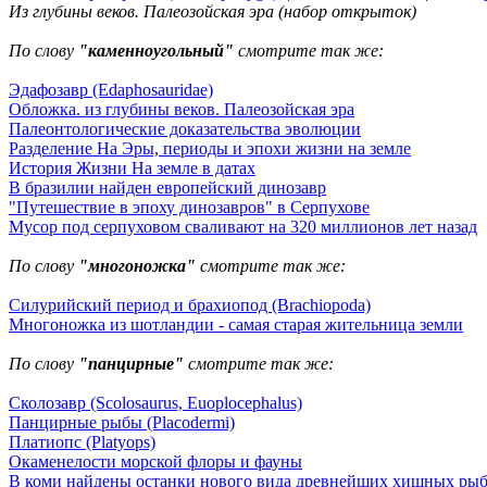
Из глубины веков. Палеозойская эра (набор открыток)
По слову
"каменноугольный"
смотрите так же:
Эдафозавр (Edaphosauridae)
Обложка. из глубины веков. Палеозойская эра
Палеонтологические доказательства эволюции
Разделение На Эры, периоды и эпохи жизни на земле
История Жизни На земле в датах
В бразилии найден европейский динозавр
"Путешествие в эпоху динозавров" в Серпухове
Мусор под cерпуховом сваливают на 320 миллионов лет назад
По слову
"многоножка"
смотрите так же:
Силурийский период и брахиопод (Brachiopoda)
Многоножка из шотландии - самая старая жительница земли
По слову
"панцирные"
смотрите так же:
Сколозавр (Scolosaurus, Euoplocephalus)
Панцирные рыбы (Placodermi)
Платиопс (Platyops)
Окаменелости морской флоры и фауны
В коми найдены останки нового вида древнейших хищных ры