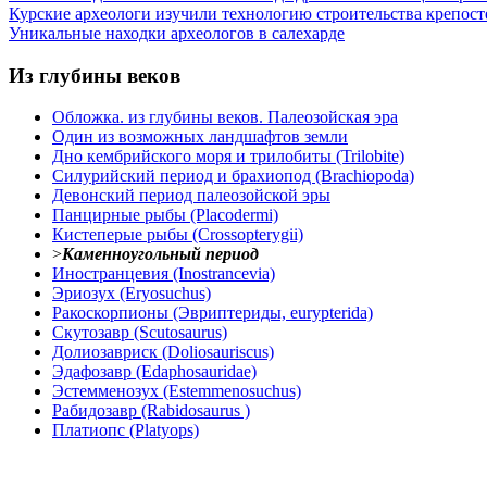
Курские археологи изучили технологию строительства крепост
Уникальные находки археологов в салехарде
Из глубины веков
Обложка. из глубины веков. Палеозойская эра
Один из возможных ландшафтов земли
Дно кембрийского моря и трилобиты (Trilobite)
Силурийский период и брахиопод (Brachiopoda)
Девонский период палеозойской эры
Панцирные рыбы (Placodermi)
Кистеперые рыбы (Crossopterygii)
>
Каменноугольный период
Иностранцевия (Inostrancevia)
Эриозух (Eryosuchus)
Ракоскорпионы (Эвриптериды, eurypterida)
Скутозавр (Scutosaurus)
Долиозавриск (Doliosauriscus)
Эдафозавр (Edaphosauridae)
Эстемменозух (Estemmenosuchus)
Рабидозавр (Rabidosaurus )
Платиопс (Platyops)