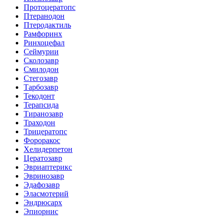
Протоцератопс
Птеранодон
Птеродактиль
Рамфоринх
Ринхоцефал
Сеймурии
Сколозавр
Смилодон
Стегозавр
Тарбозавр
Текодонт
Терапсида
Тиранозавр
Траходон
Трицератопс
Фороракос
Хелидерпетон
Цератозавр
Эвриаптерикс
Эвринозавр
Эдафозавр
Эласмотерий
Эндрюсарх
Эпиорнис