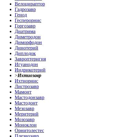
Велоцираптор
Гадрозавр
Генод
Гесперорнис
Горгозавр
Диатрима
Диметродон
Диморфодон
Динотерий
Диплодок
Завроптеригия
Игуанодон
Индрикотерий
>
Ихтиозавр
Ихтиорнис
Листрозавр
Мамонт
Мастодонзавр
Мастодонт
Мезозавр
Меритерий
Мозозавр
Моноклон
Орнитолестес
Плезиозавр