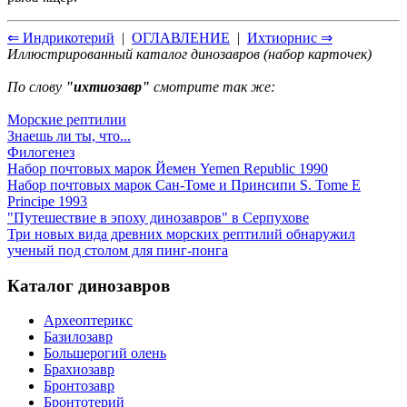
⇐ Индрикотерий
|
ОГЛАВЛЕНИЕ
|
Ихтиорнис ⇒
Иллюстрированный каталог динозавров (набор карточек)
По слову
"ихтиозавр"
смотрите так же:
Морские рептилии
Знаешь ли ты, что...
Филогенез
Набор почтовых марок Йемен Yemen Republic 1990
Набор почтовых марок Сан-Томе и Принсипи S. Tome E
Principe 1993
"Путешествие в эпоху динозавров" в Серпухове
Три новых вида древних морских рептилий обнаружил
ученый под столом для пинг-понга
Каталог динозавров
Археоптерикс
Базилозавр
Большерогий олень
Брахиозавр
Бронтозавр
Бронтотерий