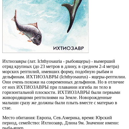
Ихтиозавры (лат. Ichthyosauria - рыбоящеры) - вымерший
отряд крупных (до 23 метров в длину, в среднем 2-4 метра)
морских рептилий, имевших форму, подобную рыбам и
дельфинам. ИХТИОЗАВРЫ (Ichthyosaurus) - ящеры-рептилии.
Они очень похожи на современных дельфинов. Но в отличие
от них ИХТИОЗАВРЫ при плавании изгиба ли тело в
горизонтальной плоскости. ИХТИОЗАВРЫ были первыми
живородящими рептилиями на Земле. Новорожденные
малыши сразу же должны были плыть вместе с матерью в
стае.
Место обитания: Европа, Сев.Америка, время: Юрский
период, семейство: Ихтиозавр, Длина 9м. Значение имени:
рыба-ящер.