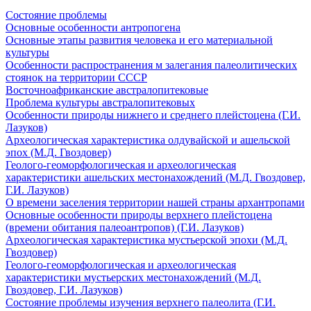
Состояние проблемы
Основные особенности антропогена
Основные этапы развития человека и его материальной
культуры
Особенности распространения м залегания палеолитических
стоянок на территории СССР
Восточноафриканские австралопитековые
Проблема культуры австралопитековых
Особенности природы нижнего и среднего плейстоцена (Г.И.
Лазуков)
Археологическая характеристика олдувайской и ашельской
эпох (М.Д. Гвоздовер)
Геолого-геоморфологическая и археологическая
характеристики ашельских местонахождений (М.Д. Гвоздовер,
Г.И. Лазуков)
О времени заселения территории нашей страны архантропами
Основные особенности природы верхнего плейстоцена
(времени обитания палеоантропов) (Г.И. Лазуков)
Археологическая характеристика мустьерской эпохи (М.Д.
Гвоздовер)
Геолого-геоморфологическая и археологическая
характеристики мустьерских местонахождений (М.Д.
Гвоздовер, Г.И. Лазуков)
Состояние проблемы изучения верхнего палеолита (Г.И.