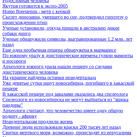
Родословная человека
Якутия готовится к экспо-2005
Homo floresiensis - метр с кепкой
Скелет динозавра, умершего во сне, подтвердил гипотезу о
происхождении птиц
Ученые установили, откуда пришли в австралию дикие
собаки динго
Ученые обнаружили символы, выгравированные 1.2 млн. лет
назад
Еще одна необычная пещера обнаружена в мармарисе
По южному уралу в доисторические времена гуляли мамонты
и носороги
Археологи южного урала нашли пещеру со следами
доисторического человека
На украине найдены останки неандертальца
Уже девятые сутки ищут новосибирца, погибшего в хакасской
пещере
В хакасской пещере под завалами оказались два спелеолога
Спелеологи из новосибирска не могут выбраться из "ящика
пандоры"
Археологи считают, что человечество имеет одну общую
родину - африку
Неандертальцам продлили жизнь
Древние люди использовали краски 200 тысяч лет назад
Свитки мертвого моря, возможно, происходят из иерусалима