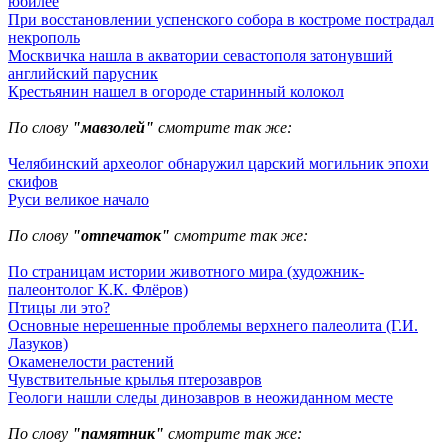
юбилее
При восстановлении успенского собора в костроме пострадал
некрополь
Москвичка нашла в акватории севастополя затонувший
английский парусник
Крестьянин нашел в огороде старинный колокол
По слову
"мавзолей"
смотрите так же:
Челябинский археолог обнаружил царский могильник эпохи
скифов
Руси великое начало
По слову
"отпечаток"
смотрите так же:
По страницам истории животного мира (художник-
палеонтолог К.К. Флёров)
Птицы ли это?
Основные нерешенные проблемы верхнего палеолита (Г.И.
Лазуков)
Окаменелости растений
Чувствительные крылья птерозавров
Геологи нашли следы динозавров в неожиданном месте
По слову
"памятник"
смотрите так же: