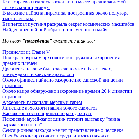
Близ сараево начались раскопки на месте предполагаемой
гигантской пирамиды
В мексике найдена пирамида, построенная около полутора
тысяч лет назад
Египетская пустыня раскрыла секрет космических масштабов
Найден древнейший образец письменности майя
По слову
"погребение"
смотрите так же:
Предисловие Главы V
Под красноярском археологи обнаружили захоронения
древних племен
Древнее запсковье было заселено уже в ix - x веках,
утверждают псковские археологи
Около сфинкса найдено захоронение саисской династии
фараонов
Около каира обнаружено захоронение времен 26-й династии
фараонов
Археологи раскопали мертвый гарем
Липецкие археологи нашли золото сарматов
Варяжской гостье пришла пора отдохнуть
Псковский музей-заповедник готовит выставку "тайна
варяжской гостьи"
Сенсационная находка меняет представление о человеке
Оренбургские археологи передали музею находки,