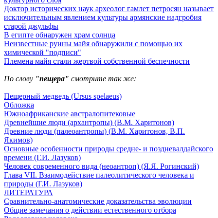
Доктор исторических наук археолог гамлет петросян называет
исключительным явлением культуры армянские надгробия
старой джульфы
В египте обнаружен храм солнца
Неизвестные руины майя обнаружили с помощью их
химической "подписи"
Племена майя стали жертвой собственной беспечности
По слову
"пещера"
смотрите так же:
Пещерный медведь (Ursus spelaeus)
Обложка
Южноафриканские австралопитековые
Древнейшие люди (архантропы) (В.М. Харитонов)
Древние люди (палеоантропы) (В.М. Харитонов, В.П.
Якимов)
Основные особенности природы средне- и поздневалдайского
времени (Г.И. Лазуков)
Человек современного вида (неоантроп) (Я.Я. Рогинский)
Глава VII. Взаимодействие палеолитического человека и
природы (Г.И. Лазуков)
ЛИТЕРАТУРА
Сравнительно-анатомические доказательства эволюции
Общие замечания о действии естественного отбора