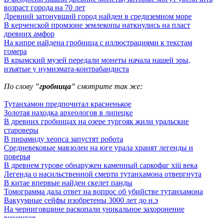
возраст города на 70 лет
Древний затонувший город найден в средиземном море
В керченской промзоне землекопы наткнулись на пласт
древних амфор
На кипре найдена гробница с иллюстрациями к текстам
гомера
В крымский музей передали монеты начала нашей эры,
изъятые у нумизмата-контрабандиста
По слову
"гробница"
смотрите так же:
Тутанхамон предпочитал красненькое
Золотая находка археологов в липецке
В древних гробницах на озере тургояк жили уральские
староверы
В пирамиду хеопса запустят робота
Средневековые мавзолеи на юге урала хранят легенды и
поверья
В древнем турове обнаружен каменный саркофаг xiii века
Легенда о насильственной смерти тутанхамона отвергнута
В китае впервые найден скелет панды
Томограмма дала ответ на вопрос об убийстве тутанхамона
Вакуумные сейфы изобретены 3000 лет до н.э
На черниговщине раскопали уникальное захоронение
викингов