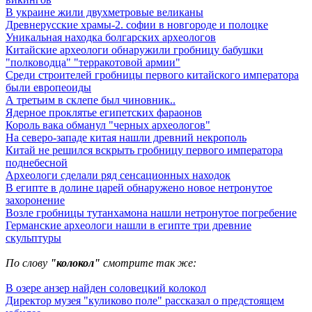
В украине жили двухметровые великаны
Древнерусские храмы-2. софии в новгороде и полоцке
Уникальная находка болгарских археологов
Китайские археологи обнаружили гробницу бабушки
"полководца" "терракотовой армии"
Среди строителей гробницы первого китайского императора
были европеоиды
А третьим в склепе был чиновник..
Ядерное проклятье египетских фараонов
Король вака обманул "черных археологов"
На северо-западе китая нашли древний некрополь
Китай не решился вскрыть гробницу первого императора
поднебесной
Археологи сделали ряд сенсационных находок
В египте в долине царей обнаружено новое нетронутое
захоронение
Возле гробницы тутанхамона нашли нетронутое погребение
Германские археологи нашли в египте три древние
скульптуры
По слову
"колокол"
смотрите так же:
В озере анзер найден соловецкий колокол
Директор музея "куликово поле" рассказал о предстоящем