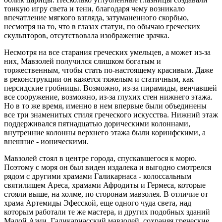
тонкую игру света и тени, благодаря чему возникало
впечатление мягкого взгляда, затуманенного скорбью,
несмотря на то, что в глазах статуи, по обычаю греческих
скульпторов, отсутствовала изображение зрачка.
Несмотря на все старания греческих умельцев, а может из-за
них, Мавзолей получился слишком богатым и
торжественным, чтобы стать по-настоящему красивым. Даже
в реконструкции он кажется тяжeлым и статичным, как
персидские гробницы. Возможно, из-за пирамиды, венчавшей
все сооружение, возможно, из-за глухих стен нижнего этажа.
Но в то же время, именно в нем впервые были объединены
все три знаменитых стиля греческого искусства. Нижний этаж
поддерживался пятнадцатью дорическими колоннами,
внутренние колонны верхнего этажа были коринфскими, а
внешние - ионическими.
Мавзолей стоял в центре города, спускавшегося к морю.
Поэтому с моря он был виден издалека и выгодно смотрелся
рядом с другими храмами Галикарнаса - колоссальным
святилищем Ареса, храмами Афродиты и Гермеса, которые
стояли выше, на холме, по сторонам мавзолея. В отличие от
храма Артемиды Эфесской, еще одного чуда света, над
которым работали те же мастера, и других подобных зданий
Малой Азии, Галикарнасский мавзолей, сохраняя греческие