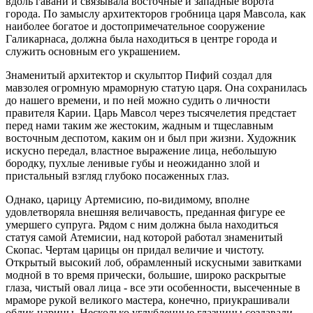
вдоль гавани и связывала восточные и западные ворота
города. По замыслу архитекторов гробница царя Мавсола, как
наиболее богатое и достопримечательное сооружение
Галикарнаса, должна была находиться в центре города и
служить основным его украшением.
Знаменитый архитектор и скульптор Пифий создал для
мавзолея огромную мраморную статую царя. Она сохранилась
до нашего времени, и по ней можно судить о личности
правителя Карии. Царь Мавсол через тысячелетия предстает
перед нами таким же жестоким, жадным и тщеславным
восточным деспотом, каким он и был при жизни. Художник
искусно передал, властное выражение лица, небольшую
бородку, пухлые ленивые губы и неожиданно злой и
пристальный взгляд глубоко посаженных глаз.
Однако, царицу Артемисию, по-видимому, вполне
удовлетворяла внешняя величавость, преданная фигуре ее
умершего супруга. Рядом с ним должна была находиться
статуя самой Атемисии, над которой работал знаменитый
Скопас. Чертам царицы он придал величие и чистоту.
Открытый высокий лоб, обрамленный искусными завитками
модной в то время прически, большие, широко раскрытые
глаза, чистый овал лица - все эти особенности, высеченные в
мраморе рукой великого мастера, конечно, приукрашивали
облик царицы. Несколько углубленные глазницы создавали