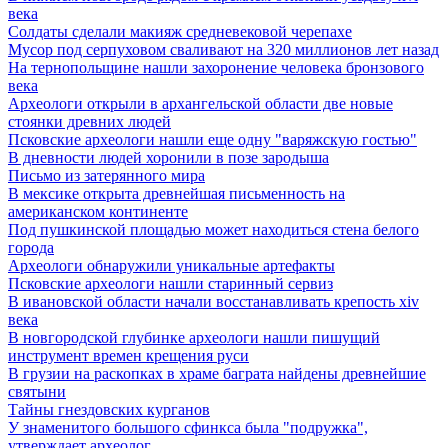
века
Солдаты сделали макияж средневековой черепахе
Мусор под cерпуховом сваливают на 320 миллионов лет назад
На тернопольщине нашли захоронение человека бронзового
века
Археологи открыли в архангельской области две новые
стоянки древних людей
Псковские археологи нашли еще одну "варяжскую гостью"
В дневности людей хоронили в позе зародыша
Письмо из затерянного мира
В мексике открыта древнейшая письменность на
американском континенте
Под пушкинской площадью может находиться стена белого
города
Археологи обнаружили уникальные артефакты
Псковские археологи нашли старинный сервиз
В ивановской области начали восстанавливать крепость xiv
века
В новгородской глубинке археологи нашли пишущий
инструмент времен крещения руси
В грузии на раскопках в храме баграта найдены древнейшие
святыни
Тайны гнездовских курганов
У знаменитого большого сфинкса была "подружка",
утверждает археолог