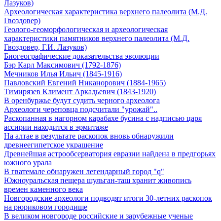
Лазуков)
Археологическая характеристика верхнего палеолита (М.Д.
Гвоздовер)
Геолого-геоморфологическая и археологическая
характеристики памятников верхнего палеолита (М.Д.
Гвоздовер, Г.И. Лазуков)
Биогеографические доказательства эволюции
Бэр Карл Максимович (1792-1876)
Мечников Илья Ильич (1845-1916)
Павловский Евгений Никанорович (1884-1965)
Тимирязев Климент Аркадьевич (1843-1920)
В оренбуржье будут судить черного археолога
Археологи череповца подсчитали "урожай"..
Раскопанная в нагорном карабахе бусина с надписью царя
ассирии находится в эрмитаже
На алтае в результате раскопок вновь обнаружили
древнеегипетское украшение
Древнейшая астрообсерватория евразии найдена в предгорьях
южного урала
В гватемале обнаружен легендарный город "q"
Южноуральская пещера шульган-таш хранит живопись
времен каменного века
Новгородские археологи подводят итоги 30-летних раскопок
на рюриковом городище
В великом новгороде российские и зарубежные ученые