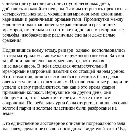
Снимая плиту за плитой, они, спустя несколько дней,
добрались до какой-то пещеры. Там им открылась прекрасная
четырeхугольная зала, украшенная мраморными колоннами,
карнизами и различными орнаментами. Промежутки между
колоннами были заполнены украшениями из различных
мраморов, по стенам и на потолке виднелись мраморные же
рельефы, изображавшие различные сцены и даже целые
сражения.
Подивившись всему этому, рыцари, однако, воспользовались
и этим материалом, так же как наружными глыбами. За этой
залой они нашли ещe одну, меньшую, в которую вела
низенькая дверь. В ней находился четырeхугольный
мраморный надгробный памятник со стоящей на нeм урною.
Этот памятник, дивно светившейся в темноте, был сделан
очень искусно, и казался живым. Но завороженные рыцари не
успели к нему приблизиться, так как в это время ударил
призывный колокол. Вернувшись на другой день, они
обнаружили, что "памятник исчез, а вместе с ним все
сокровища. Погребальная урна была открыта, и лишь кусочки
золотой парчи и золотые пластинки были разбросаны на
земле.
Это единственное достоверное описание погребального зала
мавзолея, сделанное со слов последних свидетелей этого Чуда