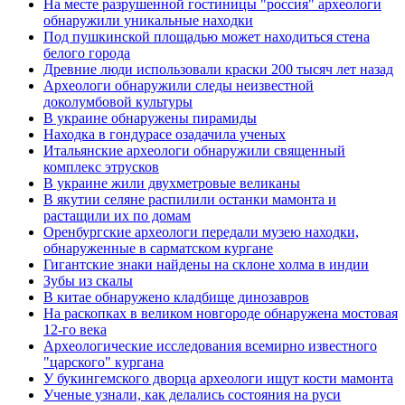
На месте разрушенной гостиницы "россия" археологи
обнаружили уникальные находки
Под пушкинской площадью может находиться стена
белого города
Древние люди использовали краски 200 тысяч лет назад
Археологи обнаружили следы неизвестной
доколумбовой культуры
В украине обнаружены пирамиды
Находка в гондурасе озадачила ученых
Итальянские археологи обнаружили священный
комплекс этрусков
В украине жили двухметровые великаны
В якутии селяне распилили останки мамонта и
растащили их по домам
Оренбургские археологи передали музею находки,
обнаруженные в сарматском кургане
Гигантские знаки найдены на склоне холма в индии
Зубы из скалы
В китае обнаружено кладбище динозавров
На раскопках в великом новгороде обнаружена мостовая
12-го века
Археологические исследования всемирно известного
"царского" кургана
У букингемского дворца археологи ищут кости мамонта
Ученые узнали, как делались состояния на руси