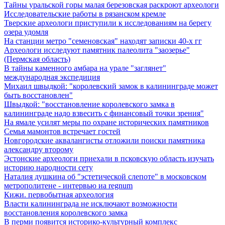
Тайны уральской горы малая березовская раскроют археологи
Исследовательские работы в рязанском кремле
Тверские археологи приступили к исследованиям на берегу
озера удомля
На станции метро "семеновская" находят записки 40-х гг
Археологи исследуют памятник палеолита "заозерье"
(Пермская область)
В тайны каменного амбара на урале "заглянет"
международная экспедиция
Михаил швыдкой: "королевский замок в калининграде может
быть восстановлен"
Швыдкой: "восстановление королевского замка в
калининграде надо взвесить с финансовый точки зрения"
На ямале усилят меры по охране исторических памятников
Семья мамонтов встречает гостей
Новгородские аквалангисты отложили поиски памятника
александру второму
Эстонские археологи приехали в псковскую область изучать
историю народности сету
Наталия душкина об "эстетической слепоте" в московском
метрополитене - интервью иа regnum
Кижи. первобытная археология
Власти калининграда не исключают возможности
восстановления королевского замка
В перми появится историко-культурный комплекс