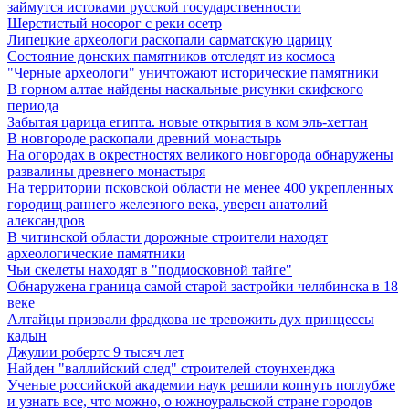
займутся истоками русской государственности
Шерстистый носорог с реки осетр
Липецкие археологи раскопали сарматскую царицу
Состояние донских памятников отследят из космоса
"Черные археологи" уничтожают исторические памятники
В горном алтае найдены наскальные рисунки скифского
периода
Забытая царица египта. новые открытия в ком эль-хеттан
В новгороде раскопали древний монастырь
На огородах в окрестностях великого новгорода обнаружены
развалины древнего монастыря
На территории псковской области не менее 400 укрепленных
городищ раннего железного века, уверен анатолий
александров
В читинской области дорожные строители находят
археологические памятники
Чьи скелеты находят в "подмосковной тайге"
Обнаружена граница самой старой застройки челябинска в 18
веке
Алтайцы призвали фрадкова не тревожить дух принцессы
кадын
Джулии робертс 9 тысяч лет
Найден "валлийский след" строителей стоунхенджа
Ученые российской академии наук решили копнуть поглубже
и узнать все, что можно, о южноуральской стране городов