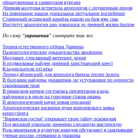
обнаруженные в сарматском кургане
Древняя колдунья встретила археологов с опущенным лицом
На ровенщине нашли уникальное ритуальное погребение
Старинный испанский корабль нашли на базе вмс сша
Институт археологии ран докопался до древней жизни балтов
По слову
"украшения"
смотрите так же:
Теория естественного отбора Дарвина
Палеонтологические доказательства эволюции
Молдавит. стеклянный метеорит. чехия
В подмосковье найден древний христианский крест
Кладоискатели xxi века
Леонид яблонский: для археолога бронза теплее золота
В болгарии найдены украшения, не уступающие по ценности
сокровищам трои
В рязанском кремле состоялась презентация клада,
найденного в июле на городище старая рязань
В археологической науке новая сенсация!
Археологические раскопки руин королевского замка
кенигсберга
"Варяжская гостья" открывает свою тайну псковичам
Под москвой откопали древнюю слесарную мастерскую
Роль минералов в культуре народов обсуждают в сыктывкаре
ученые россии, германии и украины