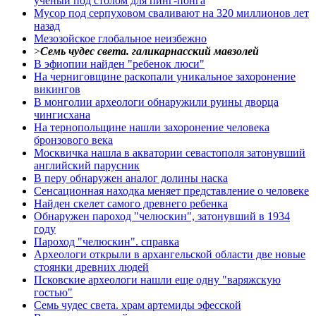
ученый под столом для пинг-понга
Мусор под cерпуховом сваливают на 320 миллионов лет
назад
Мезозойское глобальное неизбежно
>
Семь чудес света. галикарнасский мавзолей
В эфиопии найден "ребенок люси"
На черниговщине раскопали уникальное захоронение
викингов
В монголии археологи обнаружили руины дворца
чингисхана
На тернопольщине нашли захоронение человека
бронзового века
Москвичка нашла в акватории севастополя затонувший
английский парусник
В перу обнаружен аналог долины наска
Сенсационная находка меняет представление о человеке
Найден скелет самого древнего ребенка
Обнаружен пароход "челюскин", затонувший в 1934
году
Пароход "челюскин". справка
Археологи открыли в архангельской области две новые
стоянки древних людей
Псковские археологи нашли еще одну "варяжскую
гостью"
Семь чудес света. храм артемиды эфесской