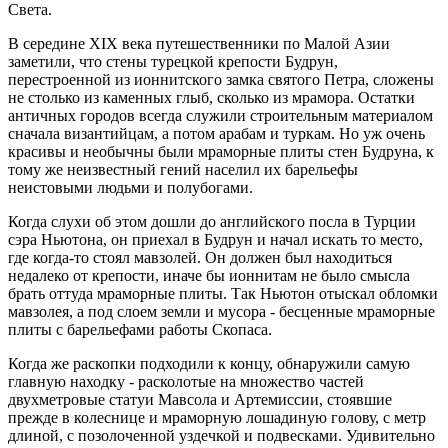
Света.
В середине XIX века путешественники по Малой Азии
заметили, что стены турецкой крепости Будрун,
перестроенной из ионнитского замка святого Петра, сложены
не столько из каменных глыб, сколько из мрамора. Остатки
античных городов всегда служили строительным материалом
сначала византийцам, а потом арабам и туркам. Но уж очень
красивы и необычны были мраморные плиты стен Будруна, к
тому же неизвестный гений населил их барельефы
неистовыми людьми и полубогами.
Когда слухи об этом дошли до английского посла в Турции
сэра Ньютона, он приехал в Будрун и начал искать то место,
где когда-то стоял мавзолей. Он должен был находиться
недалеко от крепости, иначе бы ионнитам не было смысла
брать оттуда мраморные плиты. Так Ньютон отыскал обломки
мавзолея, а под слоем земли и мусора - бесценные мраморные
плиты с барельефами работы Скопаса.
Когда же раскопки подходили к концу, обнаружили самую
главную находку - расколотые на множество частей
двухметровые статуи Мавсола и Артемиссии, стоявшие
прежде в колеснице и мраморную лошадиную голову, с метр
длиной, с позолоченной уздечкой и подвесками. Удивительно