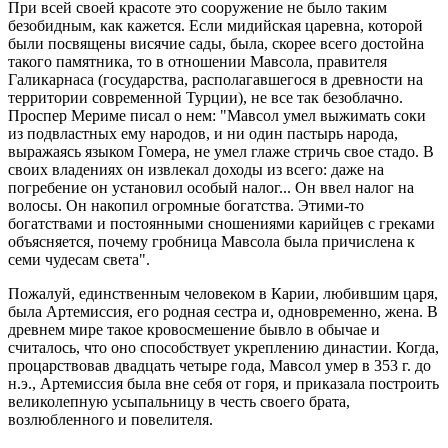
При всей своей красоте это сооружение не было таким
безобидным, как кажется. Если мидийская царевна, которой
были посвящены висячие сады, была, скорее всего достойна
такого памятника, то в отношении Мавсола, правителя
Галикарнаса (государства, располагавшегося в древности на
территории современной Турции), не все так безоблачно.
Проспер Мериме писал о нем: "Мавсол умел выжимать соки
из подвластных ему народов, и ни один пастырь народа,
выражаясь языком Гомера, не умел глаже стричь свое стадо. В
своих владениях он извлекал доходы из всего: даже на
погребение он установил особый налог... Он ввeл налог на
волосы. Он накопил огромные богатства. Этими-то
богатствами и постоянными сношениями карийцев с греками
объясняется, почему гробница Мавсола была причислена к
семи чудесам света".
Пожалуй, единственным человеком в Карии, любившим царя,
была Артемиссия, его родная сестра и, одновременно, жена. В
древнем мире такое кровосмешение бывло в обычае и
считалось, что оно способствует укреплению династии. Когда,
процарствовав двадцать четыре года, Мавсол умер в 353 г. до
н.э., Артемиссия была вне себя от горя, и приказала построить
великолепную усыпальницу в честь своего брата,
возлюбленного и повелителя.