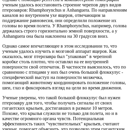
ученым удалось восстановить строение черепов двух видов
птерозавров:
Rhamphorynchus
и Anhanguera. По направлениям
каналов во внутреннем ухе ящеров, отвечающим за
поддержание равновесия, они определили положение их
головы во время полета. У Rhamphorynchus, например, голова
держалась строго горизонтально земной поверхности, а у
Anhanguera она была наклонена на 30 градусов вниз.
Однако самое впечатляющее в этом исследовании то, что
ученым удалось изучить и мозговой аппарат ящеров. Как
оказалось, мозг птерозавра был "упакован" в черепной
коробке столь плотно, что оставлял на ее внутренней
поверхности свой отпечаток. В частности выяснилось, что по
сравнению с птицами у них был очень большой флоккулус -
специфический выступ на поверхности мозжечка,
помогающий животному координировать положение головы,
шеи, глаз и фиксировать взгляд на цели во время движения.
Ученые уверены, что такой большой флоккулус был нужен
птерозавру для того, чтобы получать сигналы от своих
гигантских крыльев, достигавших в размахе 10 метров.
Похоже, что крылья служили не только для полета, но и в
качестве огромного органа чувств. Потенциальная
эффективность таких "чувствительных" крыльев, считают
ученые, помогает объяснить, что позволяло этим гигантским