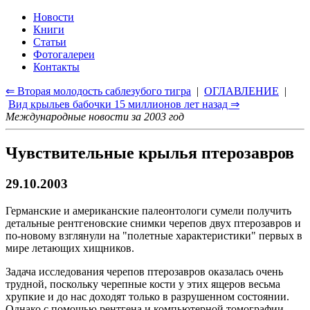
Новости
Книги
Статьи
Фотогалереи
Контакты
⇐ Вторая молодость саблезубого тигра
|
ОГЛАВЛЕНИЕ
|
Вид крыльев бабочки 15 миллионов лет назад ⇒
Международные новости за 2003 год
Чувствительные крылья птерозавров
29.10.2003
Германские и американские палеонтологи сумели получить
детальные рентгеновские снимки черепов двух птерозавров и
по-новому взглянули на "полетные характеристики" первых в
мире летающих хищников.
Задача исследования черепов птерозавров оказалась очень
трудной, поскольку черепные кости у этих ящеров весьма
хрупкие и до нас доходят только в разрушенном состоянии.
Однако с помощью рентгена и компьютерной томографии