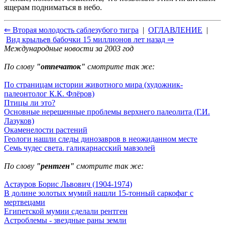
ящерам подниматься в небо.
⇐ Вторая молодость саблезубого тигра
|
ОГЛАВЛЕНИЕ
|
Вид крыльев бабочки 15 миллионов лет назад ⇒
Международные новости за 2003 год
По слову
"отпечаток"
смотрите так же:
По страницам истории животного мира (художник-
палеонтолог К.К. Флёров)
Птицы ли это?
Основные нерешенные проблемы верхнего палеолита (Г.И.
Лазуков)
Окаменелости растений
Геологи нашли следы динозавров в неожиданном месте
Семь чудес света. галикарнасский мавзолей
По слову
"рентген"
смотрите так же:
Астауров Борис Львович (1904-1974)
В долине золотых мумий нашли 15-тонный саркофаг с
мертвецами
Египетской мумии сделали рентген
Астроблемы - звездные раны земли