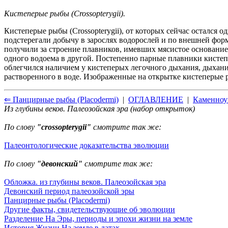
Кистеперые рыбы (Crossopterygii).
Кистеперые рыбы (Crossopterygii), от которых сейчас остался
подстерегали добычу в зарослях водорослей и по внешней фо
получили за строение плавников, имевших мясистое основани
одного водоема в другой. Постепенно парные плавники кистеп
облегчился наличием у кистеперых легочного дыхания, дыхание
растворенного в воде. Изображенные на открытке кистеперые р
⇐ Панцирные рыбы (Placodermi)
|
ОГЛАВЛЕНИЕ
|
Каменноу
Из глубины веков. Палеозойская эра (набор открыток)
По слову
"crossopterygii"
смотрите так же:
Палеонтологические доказательства эволюции
По слову
"девонский"
смотрите так же:
Обложка. из глубины веков. Палеозойская эра
Девонский период палеозойской эры
Панцирные рыбы (Placodermi)
Другие факты, свидетельствующие об эволюции
Разделение На Эры, периоды и эпохи жизни на земле
История Жизни На земле в датах