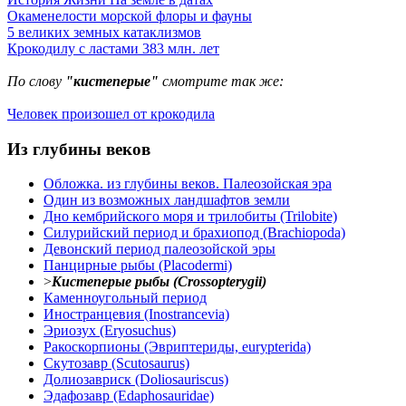
Окаменелости морской флоры и фауны
5 великих земных катаклизмов
Крокодилу с ластами 383 млн. лет
По слову
"кистеперые"
смотрите так же:
Человек произошел от крокодила
Из глубины веков
Обложка. из глубины веков. Палеозойская эра
Один из возможных ландшафтов земли
Дно кембрийского моря и трилобиты (Trilobite)
Силурийский период и брахиопод (Brachiopoda)
Девонский период палеозойской эры
Панцирные рыбы (Placodermi)
>
Кистеперые рыбы (Crossopterygii)
Каменноугольный период
Иностранцевия (Inostrancevia)
Эриозух (Eryosuchus)
Ракоскорпионы (Эвриптериды, eurypterida)
Скутозавр (Scutosaurus)
Долиозавриск (Doliosauriscus)
Эдафозавр (Edaphosauridae)