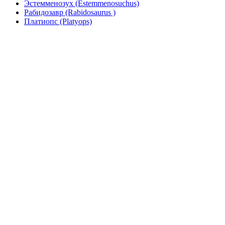
Эстемменозух (Estemmenosuchus)
Рабидозавр (Rabidosaurus )
Платиопс (Platyops)