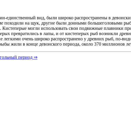
 один-единственный вид, были широко распространены в девонск
рме походили на щук, другие были донными большеголовыми ры
е. Кистеперые могли использовать свои подвижные плавники пр
ерых превратились в лапы, и от кистеперых рыб возникли древ
 легкими очень широко распространено у древних рыб, по-видим
ыбы жили в конце девонского периода, около 370 миллионов лет
гольный период ⇒