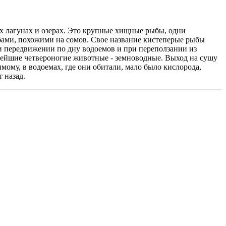
их лагунах и озерах. Это крупные хищные рыбы, одни
бами, похожими на сомов. Свое название кистеперые рыбы
и передвижении по дну водоемов и при переползании из
нейшие четвероногие животные - земноводные. Выход на сушу
ому, в водоемах, где они обитали, мало было кислорода,
 назад.