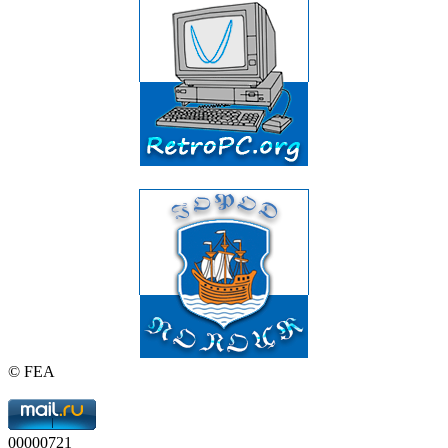
© FEA
00000721