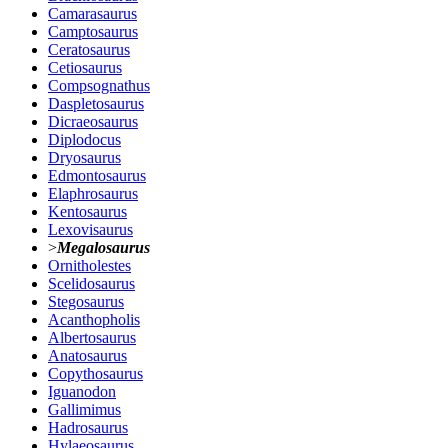
Camarasaurus
Camptosaurus
Ceratosaurus
Cetiosaurus
Compsognathus
Daspletosaurus
Dicraeosaurus
Diplodocus
Dryosaurus
Edmontosaurus
Elaphrosaurus
Kentosaurus
Lexovisaurus
>
Megalosaurus
Ornitholestes
Scelidosaurus
Stegosaurus
Acanthopholis
Albertosaurus
Anatosaurus
Copythosaurus
Iguanodon
Gallimimus
Hadrosaurus
Hylaeosaurus