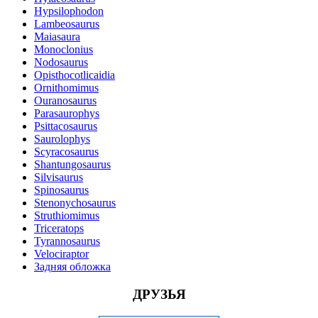
Hypsilophodon
Lambeosaurus
Maiasaura
Monoclonius
Nodosaurus
Opisthocotlicaidia
Ornithomimus
Ouranosaurus
Parasaurophys
Psittacosaurus
Saurolophys
Scyracosaurus
Shantungosaurus
Silvisaurus
Spinosaurus
Stenonychosaurus
Struthiomimus
Triceratops
Tyrannosaurus
Velociraptor
Задняя обложка
ДРУЗЬЯ