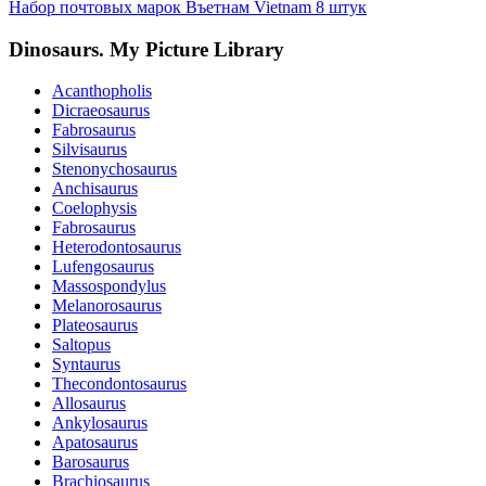
Набор почтовых марок Въетнам Vietnam 8 штук
Dinosaurs. My Picture Library
Acanthopholis
Dicraeosaurus
Fabrosaurus
Silvisaurus
Stenonychosaurus
Anchisaurus
Coelophysis
Fabrosaurus
Heterodontosaurus
Lufengosaurus
Massospondylus
Melanorosaurus
Plateosaurus
Saltopus
Syntaurus
Thecondontosaurus
Allosaurus
Ankylosaurus
Apatosaurus
Barosaurus
Brachiosaurus